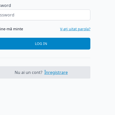
sword
ine-mă minte
V-ați uitat parola?
LOG IN
Nu ai un cont?
Înregistrare