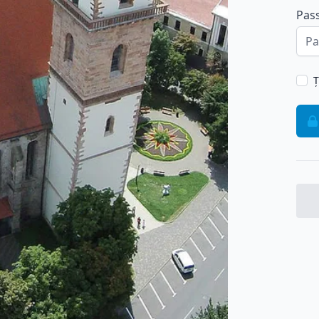
Pas
Ț