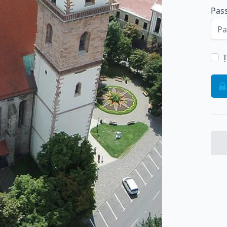
Pas
Ț