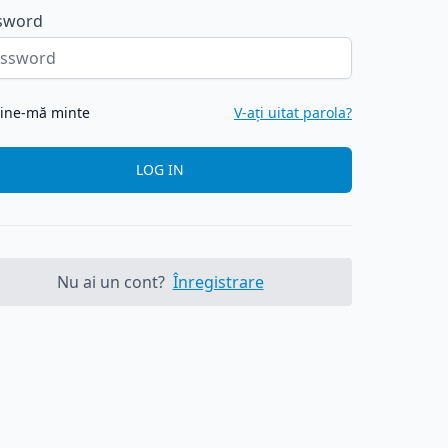
sword
ine-mă minte
V-ați uitat parola?
LOG IN
Nu ai un cont?
Înregistrare