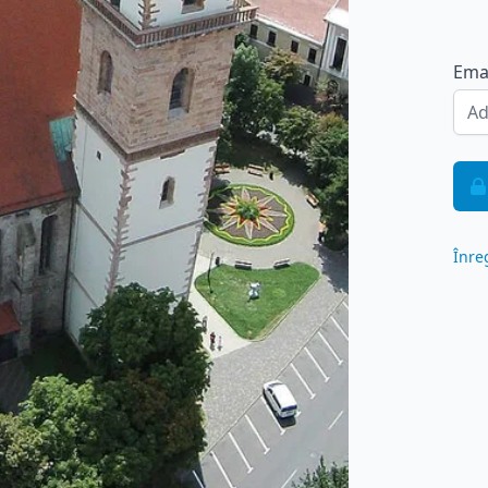
Ema
Înre