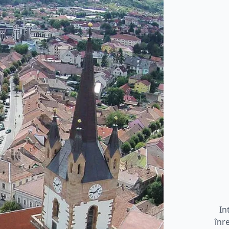
In
înr