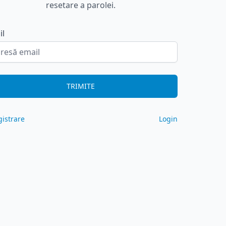
resetare a parolei.
il
TRIMITE
gistrare
Login