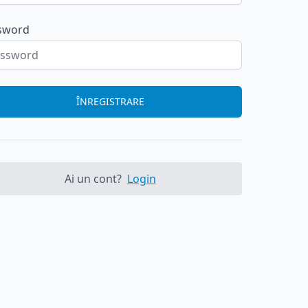
sword
ÎNREGISTRARE
Ai un cont?
Login