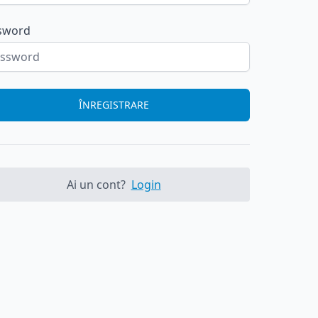
sword
ÎNREGISTRARE
Ai un cont?
Login