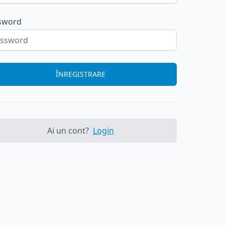
sword
ÎNREGISTRARE
Ai un cont?
Login