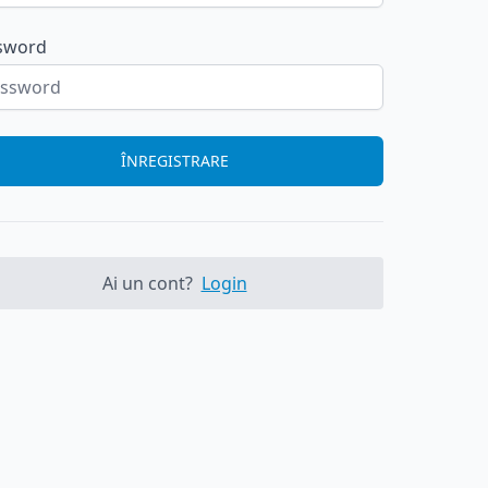
sword
ÎNREGISTRARE
Ai un cont?
Login