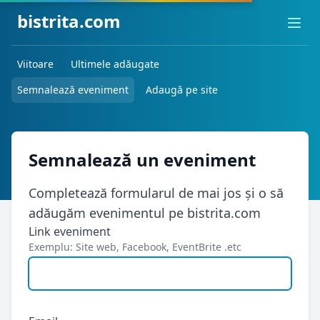
bistrita.com
Ope
Viitoare
Ultimele adăugate
Semnalează eveniment
Adaugă pe site
Semnalează un eveniment
Completează formularul de mai jos și o să
adăugăm evenimentul pe bistrita.com
Link eveniment
Exemplu: Site web, Facebook, EventBrite .etc