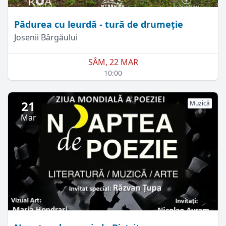
Pădurea cu leurdă - tură de drumeție
Josenii Bârgăului
SÂM, 22 MAR
10:00
21
Muzică
Mar