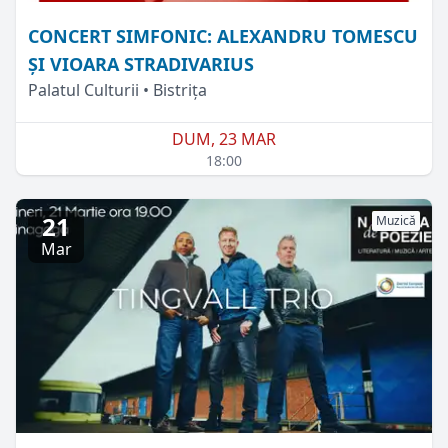
CONCERT SIMFONIC: ALEXANDRU TOMESCU
ŞI VIOARA STRADIVARIUS
Palatul Culturii • Bistrița
DUM, 23 MAR
18:00
21
Muzică
Mar