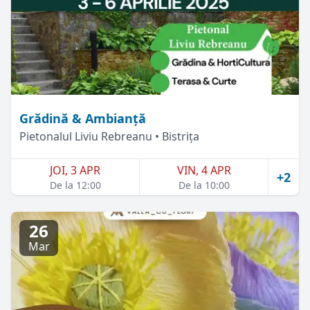
Grădină & Ambianță
Pietonalul Liviu Rebreanu • Bistrița
JOI, 3 APR
VIN, 4 APR
+2
De la 12:00
De la 10:00
26
Mar