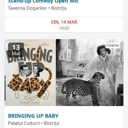
Stand-up Comedy Open Mic
Taverna Dogarilor • Bistrița
VIN, 14 MAR
19:00
13
Cinema
Mar
BRINGING UP BABY
Palatul Culturii • Bistrița