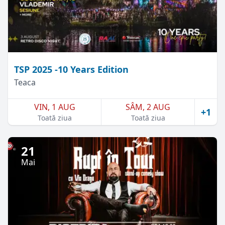
TSP 2025 -10 Years Edition
Teaca
VIN, 1 AUG
SÂM, 2 AUG
+1
Toată ziua
Toată ziua
21
Mai