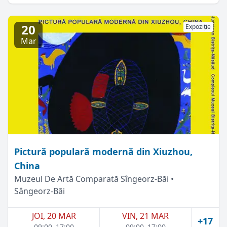
20
Expoziție
Mar
Pictură populară modernă din Xiuzhou,
China
Muzeul De Artă Comparată Sîngeorz-Băi •
Sângeorz-Băi
JOI, 20 MAR
VIN, 21 MAR
+17
09:00–17:00
09:00–17:00