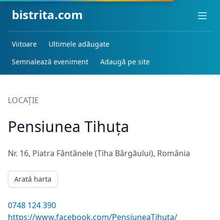
bistrita.com
Ope
Viitoare
Ultimele adăugate
Semnalează eveniment
Adaugă pe site
LOCAȚIE
Pensiunea Tihuța
Nr. 16, Piatra Fântânele (Tiha Bârgăului), România
Arată harta
0748 124 390
https://www.facebook.com/PensiuneaTihuta/