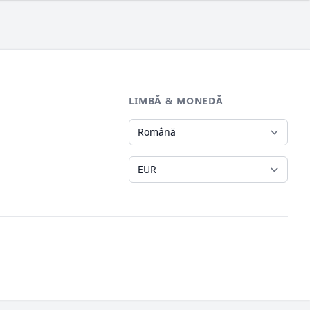
LIMBĂ & MONEDĂ
Limbă
Monedă