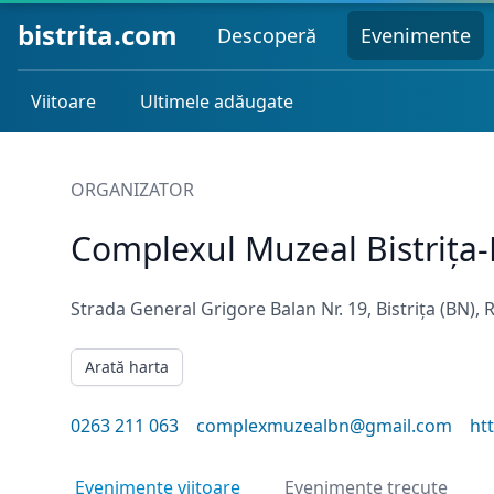
bistrita.com
Descoperă
Evenimente
Viitoare
Ultimele adăugate
ORGANIZATOR
Complexul Muzeal Bistrița
Strada General Grigore Balan Nr. 19, Bistrița (BN),
Arată harta
0263 211 063
complexmuzealbn@gmail.com
ht
Evenimente viitoare
Evenimente trecute