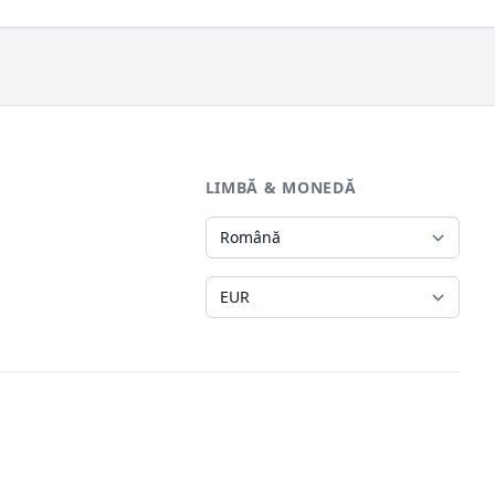
LIMBĂ & MONEDĂ
Limbă
Monedă