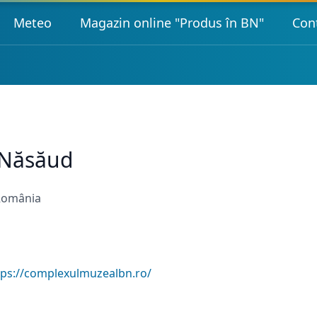
Meteo
Magazin online "Produs în BN"
Con
-Năsăud
 România
tps://complexulmuzealbn.ro/