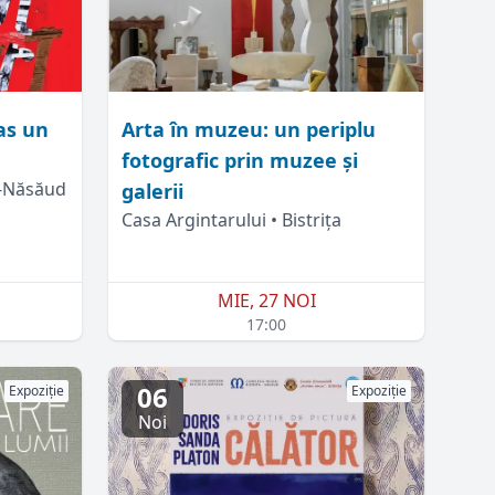
pas un
Arta în muzeu: un periplu
fotografic prin muzee și
a-Năsăud
galerii
Casa Argintarului • Bistrița
MIE, 27 NOI
17:00
06
Expoziție
Expoziție
Noi