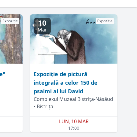
10
Expoziție
Expoziție
Mar
e"
Expoziție de pictură
integrală a celor 150 de
psalmi ai lui David
Complexul Muzeal Bistrița-Năsăud
• Bistrița
LUN, 10 MAR
17:00