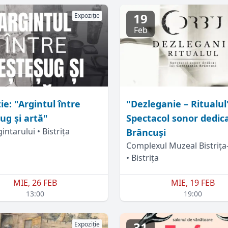
19
Expoziție
Feb
ie: "Argintul între
"Dezleganie – Ritualul"
ug și artă"
Spectacol sonor dedica
intarului • Bistrița
Brâncuși
Complexul Muzeal Bistriț
• Bistrița
MIE, 26 FEB
MIE, 19 FEB
13:00
19:00
31
Expoziție