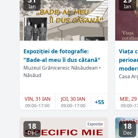
Ian
Ian
Expoziţiei de fotografie:
Viața c
"Bade-al meu îi dus cătană"
perioa
Muzeul Grăniceresc Năsăudean •
moder
Năsăud
Casa Arg
VIN, 31 IAN
JOI, 30 IAN
MIE, 29
+55
09:00–17:00
09:00–17:00
09:00–1
18
18
Expoziție
Dec
Dec