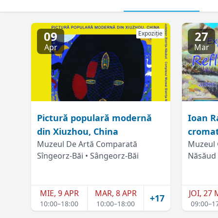
09
27
Expoziție
Apr
Mar
Pictură populară modernă
Ioan Ra
din Xiuzhou, China
cromat
Muzeul De Artă Comparată
Muzeul 
Sîngeorz-Băi • Sângeorz-Băi
Năsăud
MIE, 9 APR
MAR, 8 APR
JOI, 27
+17
10:00–18:00
10:00–18:00
09:00–1