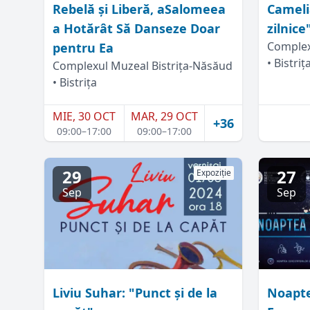
Rebelă și Liberă, aSalomeea
Cameli
a Hotărât Să Danseze Doar
zilnice
Complex
pentru Ea
• Bistriț
Complexul Muzeal Bistrița-Năsăud
• Bistrița
MIE, 30 OCT
MAR, 29 OCT
+36
09:00–17:00
09:00–17:00
29
27
Expoziție
Sep
Sep
Liviu Suhar: "Punct și de la
Noapte