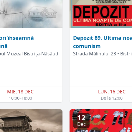
ori înseamnă
Depozit 89. Ultima no
ună
comunism
ul Muzeal Bistrița-Năsăud
Strada Mălinului 23 • Bistri
a
MIE, 18 DEC
LUN, 16 DEC
10:00–18:00
De la 12:00
12
Dec