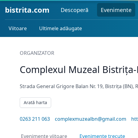
bistrita.com
Descoperă
Evenimente
Viitoare
Ultimele adăugate
ORGANIZATOR
Complexul Muzeal Bistrița
Strada General Grigore Balan Nr. 19, Bistrița (BN),
Arată harta
0263 211 063
complexmuzealbn@gmail.com
ht
Evenimente viitoare
Evenimente trecute