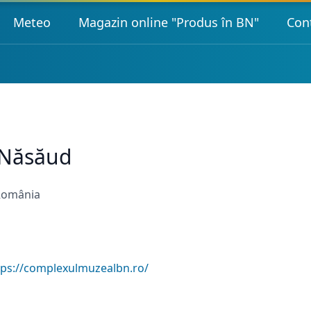
Meteo
Magazin online "Produs în BN"
Con
-Năsăud
 România
tps://complexulmuzealbn.ro/