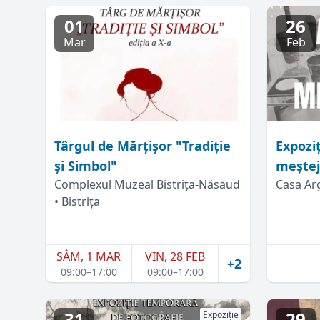
01
26
Mar
Feb
Târgul de Mărțișor "Tradiție
Expoziț
și Simbol"
meștej
Complexul Muzeal Bistrița-Năsăud
Casa Arg
• Bistrița
SÂM, 1 MAR
VIN, 28 FEB
+2
09:00–17:00
09:00–17:00
31
29
Expoziție