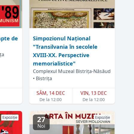
apte de
Simpozionul Național
"Transilvania în secolele
ța
XVIII-XX. Perspective
memorialistice"
Complexul Muzeal Bistrița-Năsăud
• Bistrița
SÂM, 14 DEC
VIN, 13 DEC
De la 12:00
De la 12:00
27
Expoziție
Expoziție
Noi