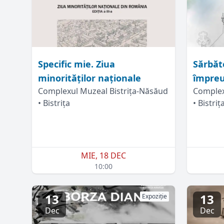
Specific mie. Ziua
Sărbăt
minorităților naționale
împre
Complexul Muzeal Bistrița-Năsăud
Complex
• Bistrița
• Bistriț
MIE, 18 DEC
10:00
13
13
Expoziție
Dec
Dec