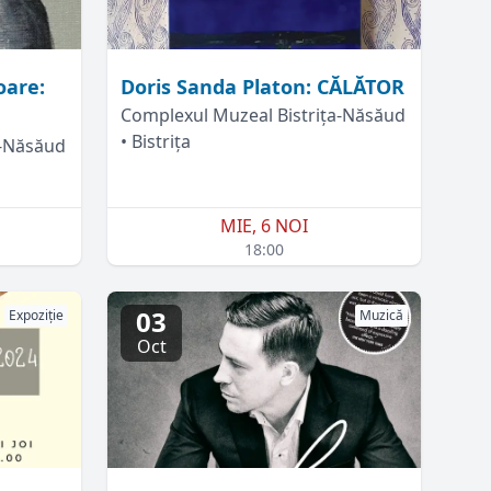
oare:
Doris Sanda Platon: CĂLĂTOR
Complexul Muzeal Bistrița-Năsăud
• Bistrița
a-Năsăud
MIE, 6 NOI
18:00
03
Expoziție
Muzică
Oct