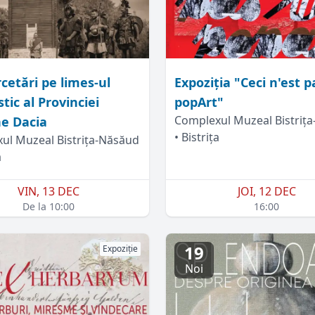
cetări pe limes-ul
Expoziția "Ceci n'est 
tic al Provinciei
popArt"
Complexul Muzeal Bistriț
e Dacia
• Bistrița
ul Muzeal Bistrița-Năsăud
a
VIN, 13 DEC
JOI, 12 DEC
De la 10:00
16:00
19
Expoziție
Noi