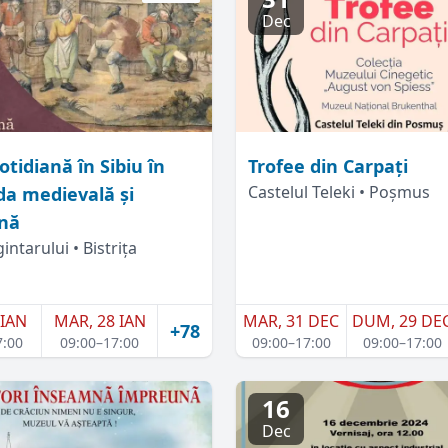
Dec
otidiană în Sibiu în
Trofee din Carpați
Castelul Teleki • Poșmus
da medievală și
nă
intarului • Bistrița
 IAN
MAR, 28 IAN
MAR, 31 DEC
DUM, 29 DE
+78
7:00
09:00–17:00
09:00–17:00
09:00–17:00
16
Dec