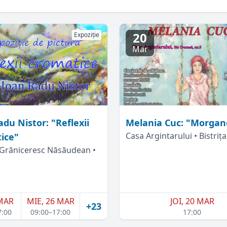
20
Expoziție
Mar
du Nistor: "Reflexii
Melania Cuc: "Morgan
Casa Argintarului • Bistrița
ice"
Grăniceresc Năsăudean •
 MAR
MIE, 26 MAR
JOI, 20 MAR
+23
7:00
09:00–17:00
17:00