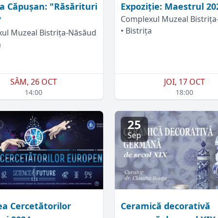
a Căpușan: "Răsărituri
Expoziție: Maestrul 20
Complexul Muzeal Bistriț
"
• Bistrița
ul Muzeal Bistrița-Năsăud
a
SÂM, 26 OCT
JOI, 17 OCT
14:00
18:00
25
Sep
a Cercetătorilor
Ceramică decorativă