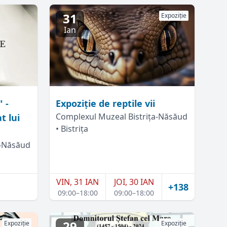
31
Expoziție
Ian
 -
Expoziție de reptile vii
Complexul Muzeal Bistrița-Năsăud
t lui
• Bistrița
a-Năsăud
VIN, 31 IAN
JOI, 30 IAN
+138
09:00–18:00
09:00–18:00
29
Expoziție
Expoziție