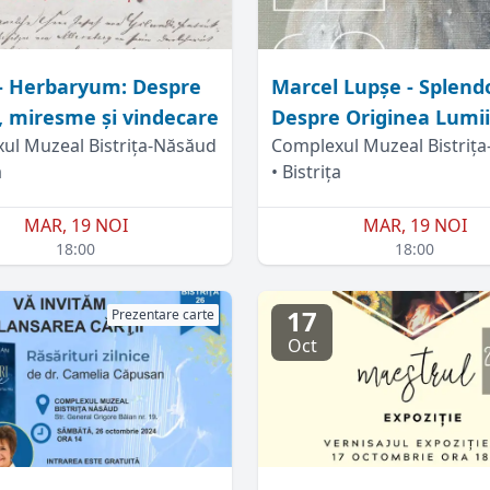
- Herbaryum: Despre
Marcel Lupșe - Splend
i, miresme și vindecare
Despre Originea Lumii
ul Muzeal Bistrița-Năsăud
Complexul Muzeal Bistriț
a
• Bistrița
MAR, 19 NOI
MAR, 19 NOI
18:00
18:00
17
Prezentare carte
Oct