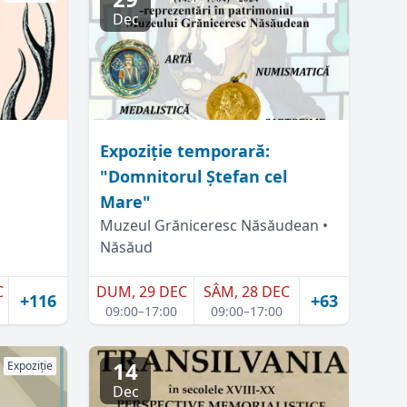
Dec
Expoziție temporară:
"Domnitorul Ștefan cel
Mare"
Muzeul Grăniceresc Năsăudean •
Năsăud
C
DUM, 29 DEC
SÂM, 28 DEC
+116
+63
09:00–17:00
09:00–17:00
14
Expoziție
Dec