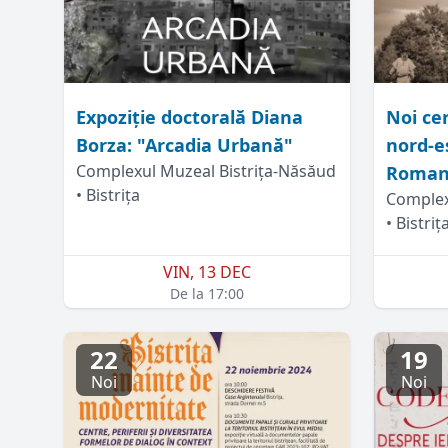
Expoziție doctorală Diana
Noi cer
Borza: "Arcadia Urbană"
nord-es
Complexul Muzeal Bistrița-Năsăud
Roman
• Bistrița
Complex
• Bistriț
VIN, 13 DEC
De la 17:00
22
19
Noi
Noi