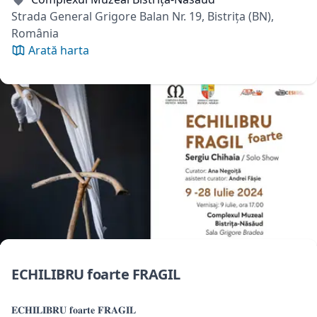
Strada General Grigore Balan Nr. 19, Bistrița (BN),
România
Arată harta
ECHILIBRU foarte FRAGIL
𝐄𝐂𝐇𝐈𝐋𝐈𝐁𝐑𝐔 𝐟𝐨𝐚𝐫𝐭𝐞 𝐅𝐑𝐀𝐆𝐈𝐋