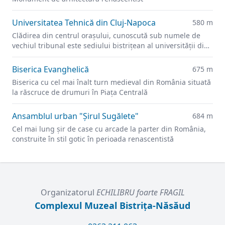
Universitatea Tehnică din Cluj-Napoca
580 m
Clădirea din centrul orașului, cunoscută sub numele de
vechiul tribunal este sediului bistrițean al universității din
2021.
Biserica Evanghelică
675 m
Biserica cu cel mai înalt turn medieval din România situată
la răscruce de drumuri în Piața Centrală
Ansamblul urban "Şirul Sugălete"
684 m
Cel mai lung şir de case cu arcade la parter din România,
construite în stil gotic în perioada renascentistă
Organizatorul
ECHILIBRU foarte FRAGIL
Complexul Muzeal Bistrița-Năsăud