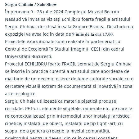
𝐒𝐞𝐫𝐠𝐢𝐮 𝐂𝐡𝐢𝐡𝐚𝐢𝐚 / 𝐒𝐨𝐥𝐨 𝐒𝐡𝐨𝐰
În perioada 9 - 28 iulie 2024 Complexul Muzeal Bistrița-
Năsăud vă invită să vizitați Echilibru foarte fragil a artistului
Sergiu Chihaia, deschisă în sala Grigore Bradea. Deschiderea
expoziției va avea loc în data de 𝟗 𝐢𝐮𝐥𝐢𝐞 𝐝𝐞 𝐥𝐚 𝐨𝐫𝐚 𝟏𝟕.𝟎𝟎.
Proiectele expoziționale sunt realizate în parteneriat cu
Centrul de Excelență în Studiul Imaginii- CESI -din cadrul
Universității București.
Proiectul ECHILIBRU foarte FRAGIL semnat de Sergiu Chihaia
se înscrie în practica curentă a artistului care abordează de
mai bine de un deceniu o serie de teme culturale sociale cu o
cercetare vizuală extrem de documentată și inovativă în zona
artei ecologice.
Sergiu Chihaia utilizează ca materie plastică produse
reciclate: PET-uri, elemente vegetale, minerale etc. pe care le
re-contextualizează prin intermediul unor instalații artistice
cinetice, instalații de obiect, instalații de tip light -art, cu
scopul de a genera o reacție la nivelul comunității,
privitorului pentru a deveni din ce în ce mai conștient