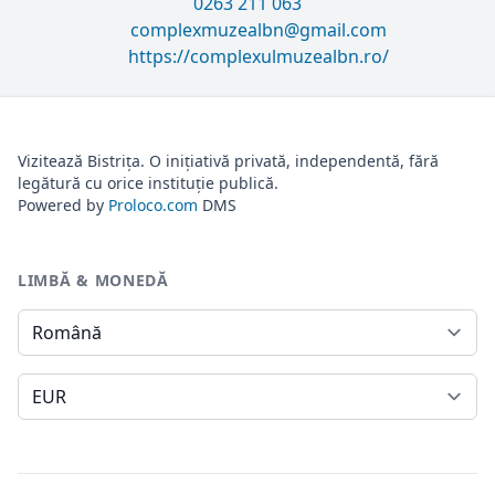
0263 211 063
complexmuzealbn@gmail.com
https://complexulmuzealbn.ro/
Vizitează Bistrița. O inițiativă privată, independentă, fără
legătură cu orice instituție publică.
Powered by
Proloco.com
DMS
LIMBĂ & MONEDĂ
Limbă
Monedă