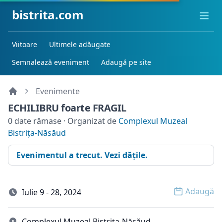
bistrita.com
Ope
Viitoare
Ultimele adăugate
Semnalează eveniment
Adaugă pe site
Evenimente
ECHILIBRU foarte FRAGIL
0 date rămase · Organizat de
Complexul Muzeal
Bistrița-Năsăud
Evenimentul a trecut. Vezi dățile.
Adaugă
Iulie 9 - 28, 2024
Open o
Complexul Muzeal Bistrița-Năsăud