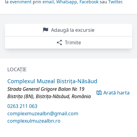
la
eveniment
prin
email
,
Whatsapp
,
Facebook
sau
Twitter
.
Adaugă la excursie
Trimite
LOCAȚIE
Complexul Muzeal Bistrița-Năsăud
Strada General Grigore Balan Nr. 19
Arată harta
Bistrița (BN), Bistrița-Năsăud, România
0263 211 063
complexmuzealbn@gmail.com
complexulmuzealbn.ro