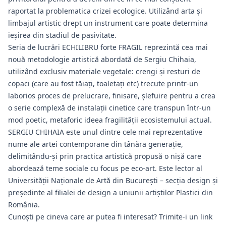
raportat la problematica crizei ecologice. Utilizând arta și
limbajul artistic drept un instrument care poate determina
ieșirea din stadiul de pasivitate.
Seria de lucrări ECHILIBRU forte FRAGIL reprezintă cea mai
nouă metodologie artistică abordată de Sergiu Chihaia,
utilizând exclusiv materiale vegetale: crengi și resturi de
copaci (care au fost tăiați, toaletați etc) trecute printr-un
laborios proces de prelucrare, finisare, șlefuire pentru a crea
o serie complexă de instalații cinetice care transpun într-un
mod poetic, metaforic ideea fragilității ecosistemului actual.
SERGIU CHIHAIA este unul dintre cele mai reprezentative
nume ale artei contemporane din tânăra generație,
delimitându-și prin practica artistică propusă o nișă care
abordează teme sociale cu focus pe eco-art. Este lector al
Universității Naționale de Artă din București – secția design și
președinte al filialei de design a uniunii artiștilor Plastici din
România.
Cunoști pe cineva care ar putea fi interesat? Trimite-i un link