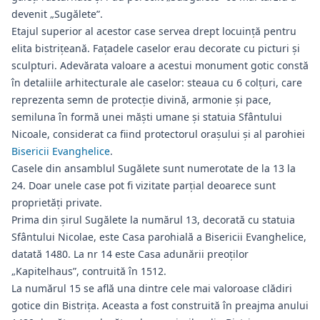
devenit „Sugălete”.
Etajul superior al acestor case servea drept locuință pentru
elita bistrițeană. Fațadele caselor erau decorate cu picturi și
sculpturi. Adevărata valoare a acestui monument gotic constă
în detaliile arhitecturale ale caselor: steaua cu 6 colțuri, care
reprezenta semn de protecție divină, armonie și pace,
semiluna în formă unei măști umane și statuia Sfântului
Nicoale, considerat ca fiind protectorul orașului și al parohiei
Bisericii Evanghelice
.
Casele din ansamblul Sugălete sunt numerotate de la 13 la
24. Doar unele case pot fi vizitate parţial deoarece sunt
proprietăți private.
Prima din șirul Sugălete la numărul 13, decorată cu statuia
Sfântului Nicolae, este Casa parohială a Bisericii Evanghelice,
datată 1480. La nr 14 este Casa adunării preoților
„Kapitelhaus”, contruită în 1512.
La numărul 15 se află una dintre cele mai valoroase clădiri
gotice din Bistrița. Aceasta a fost construită în preajma anului