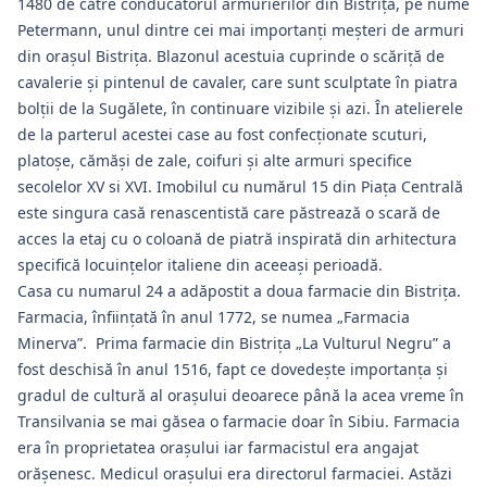
1480 de către conducătorul armurierilor din Bistriţa, pe nume
Petermann, unul dintre cei mai importanţi meşteri de armuri
din oraşul Bistriţa. Blazonul acestuia cuprinde o scăriţă de
cavalerie şi pintenul de cavaler, care sunt sculptate în piatra
bolţii de la Sugălete, în continuare vizibile şi azi. În atelierele
de la parterul acestei case au fost confecţionate scuturi,
platoşe, cămăşi de zale, coifuri şi alte armuri specifice
secolelor XV si XVI. Imobilul cu numărul 15 din Piaţa Centrală
este singura casă renascentistă care păstrează o scară de
acces la etaj cu o coloană de piatră inspirată din arhitectura
specifică locuinţelor italiene din aceeaşi perioadă.
Casa cu numarul 24 a adăpostit a doua farmacie din Bistrița.
Farmacia, înființată în anul 1772, se numea „Farmacia
Minerva”. Prima farmacie din Bistrița „La Vulturul Negru” a
fost deschisă în anul 1516, fapt ce dovedește importanța și
gradul de cultură al orașului deoarece până la acea vreme în
Transilvania se mai găsea o farmacie doar în Sibiu. Farmacia
era în proprietatea oraşului iar farmacistul era angajat
orăşenesc. Medicul oraşului era directorul farmaciei. Astăzi