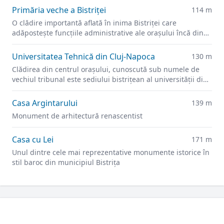
Primăria veche a Bistriței
114 m
O clădire importantă aflată în inima Bistriței care
adăpostește funcțiile administrative ale orașului încă din
secolul XIV.
Universitatea Tehnică din Cluj-Napoca
130 m
Clădirea din centrul orașului, cunoscută sub numele de
vechiul tribunal este sediului bistrițean al universității din
2021.
Casa Argintarului
139 m
Monument de arhitectură renascentist
Casa cu Lei
171 m
Unul dintre cele mai reprezentative monumente istorice în
stil baroc din municipiul Bistrița