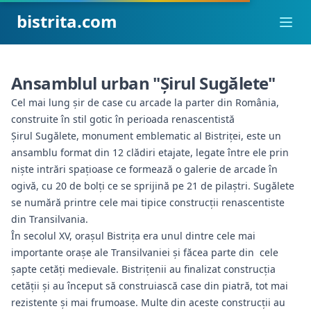
bistrita.com
Ope
Ansamblul urban "Şirul Sugălete"
Cel mai lung şir de case cu arcade la parter din România,
construite în stil gotic în perioada renascentistă
Șirul Sugălete, monument emblematic al Bistriței, este un
ansamblu format din 12 clădiri etajate, legate între ele prin
nişte intrări spaţioase ce formează o galerie de arcade în
ogivă, cu 20 de bolţi ce se sprijină pe 21 de pilaştri. Sugălete
se numără printre cele mai tipice construcții renascentiste
din Transilvania.
În secolul XV, orașul Bistrița era unul dintre cele mai
importante orașe ale Transilvaniei și făcea parte din cele
șapte cetăți medievale. Bistrițenii au finalizat construcția
cetății și au început să construiască case din piatră, tot mai
rezistente și mai frumoase. Multe din aceste construcții au