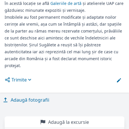
în acestă locație se află
Galeriile de artă
şi atelierele UAP care
găzduiesc minunate expozitii și vernisaje.
Imobilele au fost permanent modificate și adaptate noilor
cerințe ale vremii, așa cum se întâmplă și astăzi, dar spațiile
de la parter au rămas mereu rezervate comerțului, prăvăliile
ce sunt deschise aici amintesc de vechile îndeletniciri ale
bistrițenilor. Șirul Sugălete a reușit să își păstreze
autenticitatea iar azi reprezintă cel mai lung șir de case cu
arcade din România și a fost declarat monument istoric
protejat.
Trimite
Open options
Adaugă fotografii
Adaugă la excursie