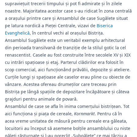
supraviețuit trecerii timpului și pot fi admirate și în zilele
noastre. Majoritatea acestor case s-au ridicat în zona centrală
a orașului printre care și Ansamblul de case Sugălete situat
pe latura nordică a Pieței Centrale, vizavi de
Biserica
Evanghelică
, în centrul vechi al orașului Bistrița.
Ansamblul Sugălete este un veritabil exemplu arhitectural
din perioada transilvană de tranziție de la stilul gotic la cel
renascentist. Casele au fost construite între secolele XV și XIX
cu intrări spaţioase și etaj. Parterul clădirilor era folosit în
scop comercial, aici funcționând prăvălii, depozite și ateliere.
Curţile lungi şi spaţioase ale caselor erau pline cu obiecte de
vânzare. Acestea ofereau drumeților care treceau prin
Bistrița pe lângă spațiile de depozitare încăpătoare și câteva
grajduri pentru animale de povară.
Ansamblul de case se afla în inima comerțului bistrițean. Tot
aici funcționa și piaţa de cereale,
Kornmarkt
. Pentru că în
acea vreme unitatea de măsură pentru cereale era găleata,
locuitorii au început să asemene bolțile ansamblului cu niste
găleți răsturnate și l-au poreclit „Subgălete” ce mai târziu a