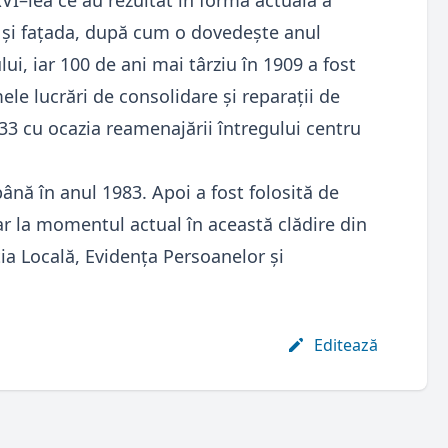
XVI–lea ce au rezultat în forma actuală a
ul și fațada, după cum o dovedeşte anul
lui, iar 100 de ani mai târziu în 1909 a fost
ele lucrări de consolidare şi reparaţii de
33 cu ocazia reamenajării întregului centru
ână în anul 1983. Apoi a fost folosită de
ar la momentul actual în această clădire din
ia Locală, Evidența Persoanelor și
Editează