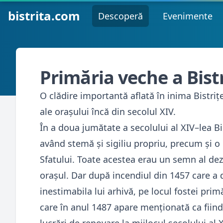
bistrita.com
Descoperă
Evenimente
Primăria veche a Bistr
O clădire importantă aflată în inima Bistriț
ale orașului încă din secolul XIV.
În a doua jumătate a secolului al XIV–lea 
având stemă şi sigiliu propriu, precum şi o 
Sfatului. Toate acestea erau un semn al de
oraşul. Dar după incendiul din 1457 care a 
inestimabila lui arhivă, pe locul fostei primăr
care în anul 1487 apare menţionată ca fiind