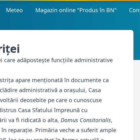
Meteo
Magazin online "Produs în BN"
Con
iței
ei care adăpostește funcțiile administrative
Bistriţa apare menţionată în documente ca
clădire administrativă a orașului, Casa
zvoltării deosebite pe care o cunoscuse
distrus Casa Sfatului împreună cu
ii va fi ridicată o alta,
Domus Consitorialis
,
 în reparaţie. Primăria veche a suferit ample