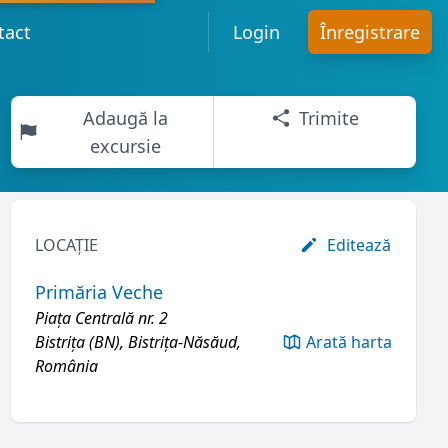
tact
Login
Înregistrare
Adaugă la
Trimite
excursie
LOCAȚIE
Editează
Primăria Veche
Piața Centrală nr. 2
Bistrița (BN), Bistrița-Năsăud,
Arată harta
România