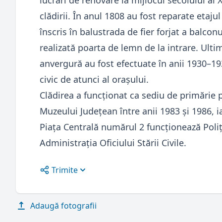
lucrări de renovare la mijlocul secolului al 
clădirii. În anul 1808 au fost reparate etaj
înscris în balustrada de fier forjat a balconu
realizată poarta de lemn de la intrare. Ultim
anvergură au fost efectuate în anii 1930–19
civic de atunci al oraşului.
Clădirea a funcționat ca sediu de primărie p
Muzeului Județean între anii 1983 și 1986, i
Piața Centrală numărul 2 funcționează Poliț
Administrația Oficiului Stării Civile.
Trimite
Open options
Adaugă fotografii