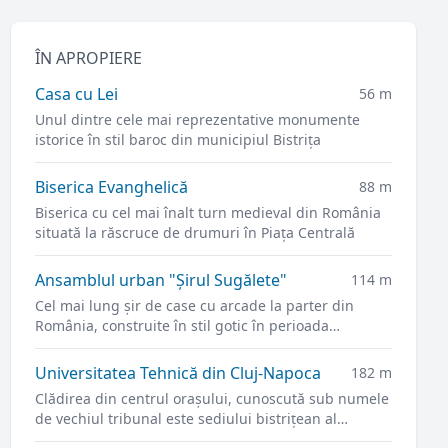
ÎN APROPIERE
Casa cu Lei
56 m
Unul dintre cele mai reprezentative monumente
istorice în stil baroc din municipiul Bistrița
Biserica Evanghelică
88 m
Biserica cu cel mai înalt turn medieval din România
situată la răscruce de drumuri în Piața Centrală
Ansamblul urban "Şirul Sugălete"
114 m
Cel mai lung şir de case cu arcade la parter din
România, construite în stil gotic în perioada
renascentistă
Universitatea Tehnică din Cluj-Napoca
182 m
Clădirea din centrul orașului, cunoscută sub numele
de vechiul tribunal este sediului bistrițean al
universității din 2021.