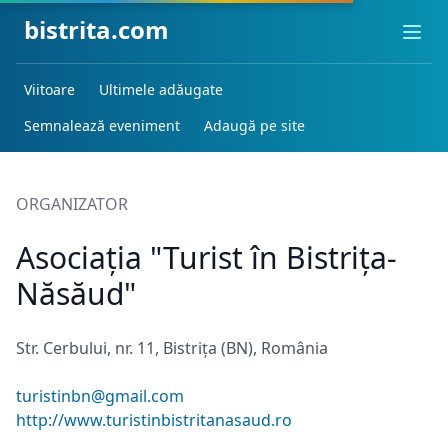
bistrita.com
Ope
Viitoare
Ultimele adăugate
Semnalează eveniment
Adaugă pe site
ORGANIZATOR
Asociația "Turist în Bistrița-
Năsăud"
Str. Cerbului, nr. 11, Bistrița (BN), România
turistinbn@gmail.com
http://www.turistinbistritanasaud.ro