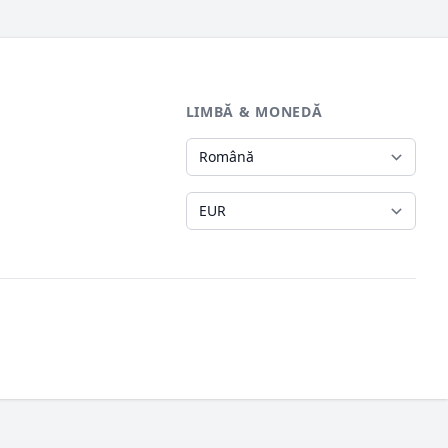
LIMBĂ & MONEDĂ
Limbă
Monedă