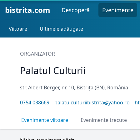
bistrita.com
Descoperă
Evenimente
Viitoare
Ultimele adăugate
ORGANIZATOR
Palatul Culturii
str. Albert Berger, nr. 10, Bistrița (BN), România
0754 038669
palatulculturiibistrita@yahoo.ro
ht
Evenimente viitoare
Evenimente trecute