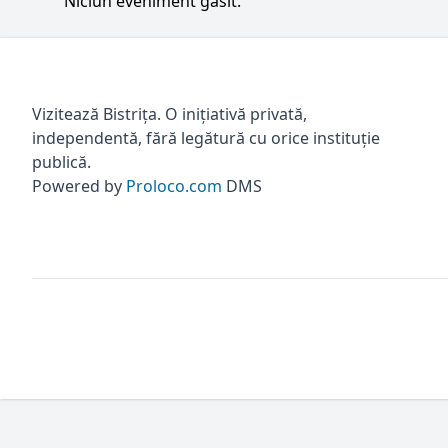
Niciun eveniment găsit.
Vizitează Bistrița. O inițiativă privată,
independentă, fără legătură cu orice instituție
publică.
Powered by
Proloco.com
DMS