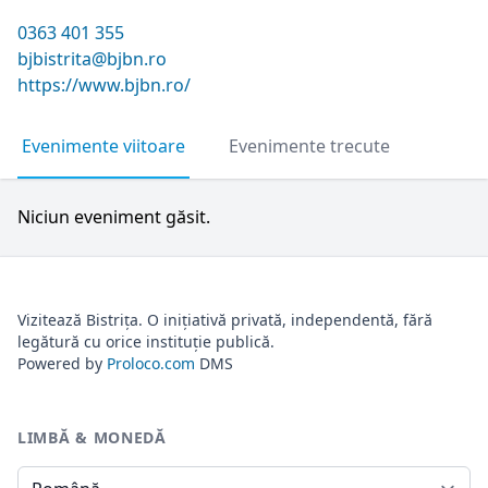
0363 401 355
bjbistrita@bjbn.ro
https://www.bjbn.ro/
Evenimente viitoare
Evenimente trecute
Niciun eveniment găsit.
Vizitează Bistrița. O inițiativă privată, independentă, fără
legătură cu orice instituție publică.
Powered by
Proloco.com
DMS
LIMBĂ & MONEDĂ
Limbă