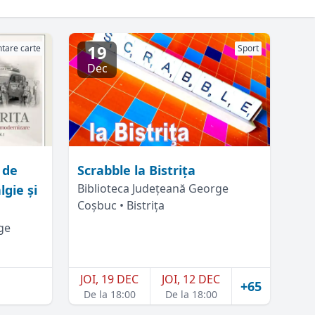
19
tare carte
Sport
Dec
 de
Scrabble la Bistriţa
Biblioteca Județeană George
lgie și
Coșbuc • Bistrița
ge
JOI, 19 DEC
JOI, 12 DEC
+65
De la 18:00
De la 18:00