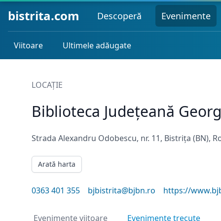
bistrita.com
Descoperă
Evenimente
Viitoare
Ultimele adăugate
LOCAȚIE
Biblioteca Județeană Geor
Strada Alexandru Odobescu, nr. 11, Bistrița (BN), 
Arată harta
0363 401 355
bjbistrita@bjbn.ro
https://www.bj
Evenimente viitoare
Evenimente trecute