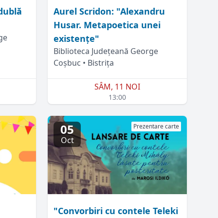
dublă
Aurel Scridon: "Alexandru
Husar. Metapoetica unei
ge
existențe"
Biblioteca Județeană George
Coșbuc • Bistrița
SÂM, 11 NOI
13:00
05
Prezentare carte
Oct
"Convorbiri cu contele Teleki