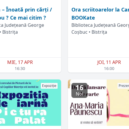
 – Înoată prin cărți /
Ora scriitoarelor la Ca
ou ? Ce mai citim ?
BOOKate
eca Județeană George
Biblioteca Județeană Geor
 Bistrița
Coșbuc • Bistrița
MIE, 17 APR
JOI, 11 APR
16:30
16:00
16
Expoziție
Prezen
Noi