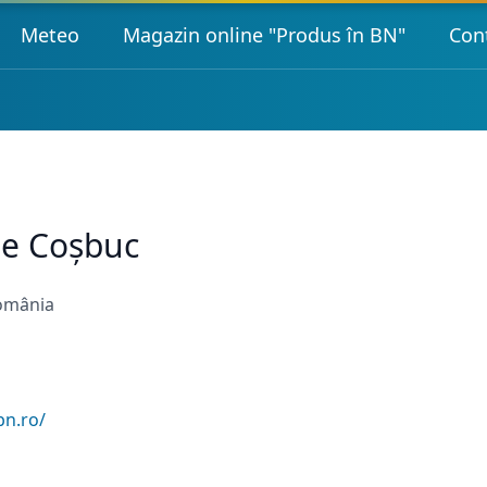
Meteo
Magazin online "Produs în BN"
Con
ge Coșbuc
România
bn.ro/