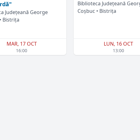
Biblioteca Județeană Geor
rdă"
Coșbuc • Bistrița
eca Județeană George
 Bistrița
MAR, 17 OCT
LUN, 16 OCT
16:00
13:00