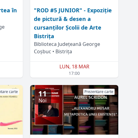
rtea în
"ROD #5 JUNIOR" - Expoziție
de pictură & desen a
ge
cursanților Școlii de Arte
Bistrița
Biblioteca Județeană George
Coșbuc • Bistrița
LUN, 18 MAR
17:00
11
tare carte
Prezentare carte
Noi