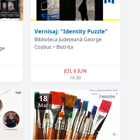
Vernisaj: "Identity Puzzle"
Biblioteca Județeană George
Coșbuc • Bistrița
ge
JOI, 6 IUN
16:30
18
Expoziție
Mar