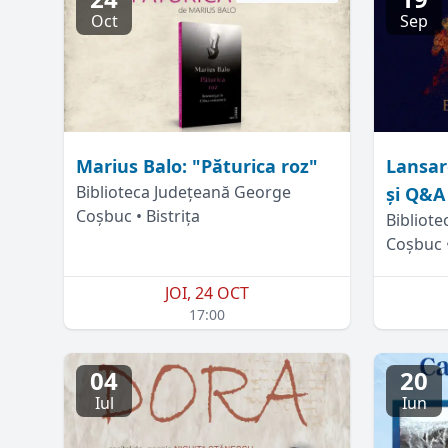
Oct
Sep
Marius Balo: "Păturica roz"
Lansar
Biblioteca Județeană George
și Q&A
Coșbuc • Bistrița
Bibliot
Coșbuc •
JOI, 24 OCT
17:00
04
20
Iul
Iun