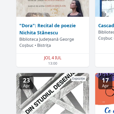
"Dora": Recital de poezie
Cascada
Bibliot
Nichita Stănescu
Coșbuc •
Biblioteca Județeană George
Coșbuc • Bistrița
JOI, 4 IUL
13:00
23
17
Expoziție
Apr
Apr