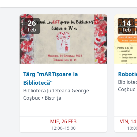
26
14
Feb
Feb
Târg ”mARTișoare la
Robotic
Bibliot
Bibliotecă”
Coșbuc •
Biblioteca Județeană George
Coșbuc • Bistrița
MIE, 26 FEB
VIN, 14
12:00–15:00
10:0