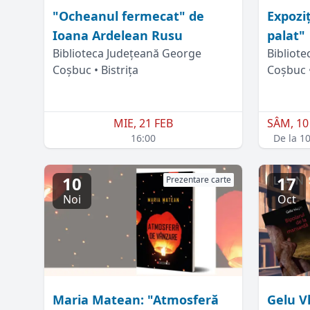
"Ocheanul fermecat" de
Expoziț
Ioana Ardelean Rusu
palat"
Biblioteca Județeană George
Bibliot
Coșbuc • Bistrița
Coșbuc •
MIE, 21 FEB
SÂM, 10
16:00
De la 1
10
17
Prezentare carte
Noi
Oct
Maria Matean: "Atmosferă
Gelu Vl