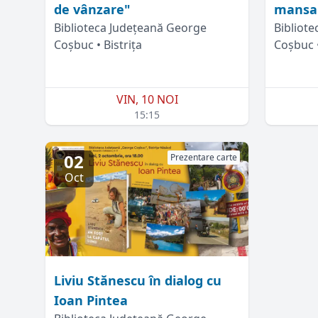
de vânzare"
mansa
Biblioteca Județeană George
Bibliot
Coșbuc • Bistrița
Coșbuc •
VIN, 10 NOI
15:15
02
Prezentare carte
Oct
Liviu Stănescu în dialog cu
Ioan Pintea