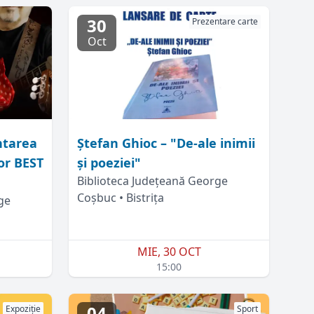
30
Prezentare carte
Oct
ntarea
Ștefan Ghioc – "De-ale inimii
or BEST
și poeziei"
Biblioteca Județeană George
Coșbuc • Bistrița
ge
MIE, 30 OCT
15:00
04
Expoziție
Sport