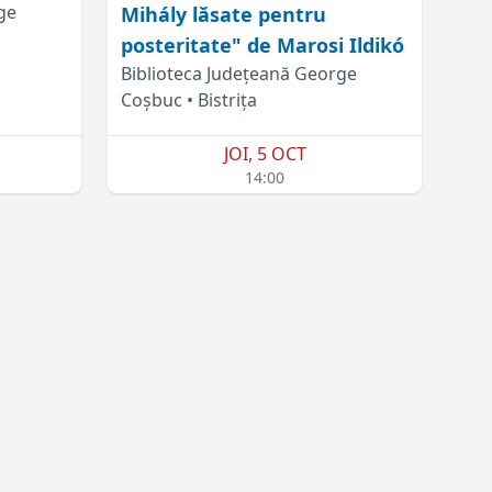
ge
Mihály lăsate pentru
posteritate" de Marosi Ildikó
Biblioteca Județeană George
Coșbuc • Bistrița
JOI, 5 OCT
14:00