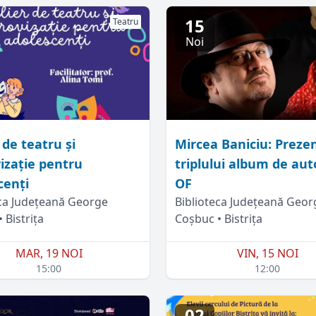
15
Teatru
Noi
 de teatru și
Mircea Baniciu: Preze
izație pentru
triplului album de aut
cenți
OF
eca Județeană George
Biblioteca Județeană Geor
 Bistrița
Coșbuc • Bistrița
MAR, 19 NOI
VIN, 15 NOI
15:00
12:00
02