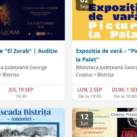
Sep
e "El Zorab" | Audiție
Expoziția de vară – "P
la Palat"
eca Județeană George
Biblioteca Județeană Geor
 Bistrița
Coșbuc • Bistrița
JOI, 19 SEP
LUN, 2 SEP
DUM, 1 SE
16:30
De la 10:00
De la 10:00
12
Cinema, Prezen
Iun