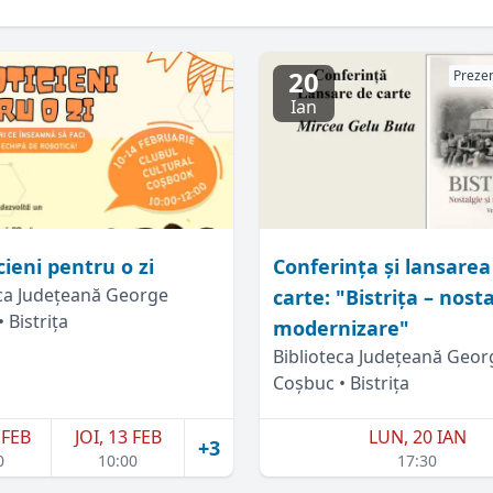
20
Prezen
Ian
ieni pentru o zi
Conferința și lansarea
eca Județeană George
carte: "Bistrița – nosta
 Bistrița
modernizare"
Biblioteca Județeană Geor
Coșbuc • Bistrița
 FEB
JOI, 13 FEB
LUN, 20 IAN
+3
0
10:00
17:30