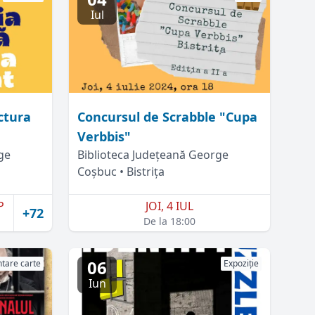
Iul
ictura
Concursul de Scrabble "Cupa
Verbbis"
ge
Biblioteca Județeană George
Coșbuc • Bistrița
P
JOI, 4 IUL
+72
De la 18:00
06
tare carte
Expoziție
Iun