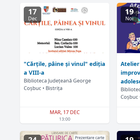
17
19
Dec
Noi
"Cărțile, pâine și vinul" ediția
Atelier
a VIII-a
improv
Biblioteca Județeană George
adoles
Coșbuc • Bistrița
Bibliot
Coșbuc •
MAR, 17 DEC
13:00
24
19
Prezentare carte