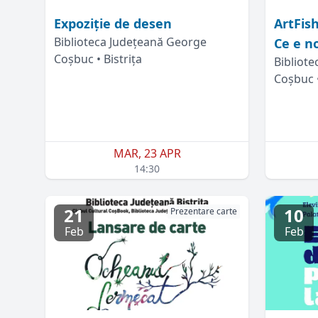
Expoziție de desen
ArtFish
Biblioteca Județeană George
Ce e n
Coșbuc • Bistrița
Bibliot
Coșbuc •
MAR, 23 APR
14:30
21
10
Prezentare carte
Feb
Feb