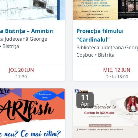
 Bistrița – Amintiri
Proiecția filmului
eca Județeană George
"Cardinalul"
 Bistrița
Biblioteca Județeană Geor
Coșbuc • Bistrița
JOI, 20 IUN
MIE, 12 IUN
17:30
De la 18:00
11
Apr