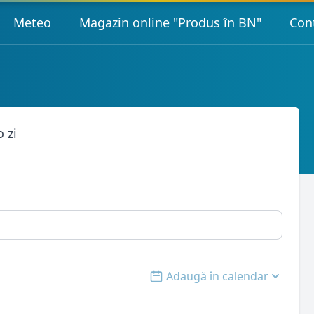
Meteo
Magazin online "Produs în BN"
Con
 zi
Adaugă în calendar
Open options