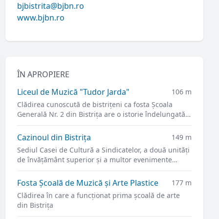
bjbistrita@bjbn.ro
www.bjbn.ro
ÎN APROPIERE
Liceul de Muzică "Tudor Jarda"
106 m
Clădirea cunoscută de bistrițeni ca fosta Şcoala
Generală Nr. 2 din Bistrița are o istorie îndelungată
dar strâns legată de învățământul orașului.
Cazinoul din Bistrița
149 m
Sediul Casei de Cultură a Sindicatelor, a două unități
de învățământ superior și a multor evenimente
culturale.
Fosta Școală de Muzică şi Arte Plastice
177 m
Clădirea în care a funcționat prima școală de arte
din Bistrița