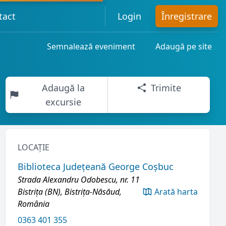
tact
Login
Înregistrare
Semnalează eveniment
Adaugă pe site
Adaugă la
Trimite
excursie
LOCAȚIE
Biblioteca Județeană George Coșbuc
Strada Alexandru Odobescu, nr. 11
Bistrița (BN), Bistrița-Năsăud,
Arată harta
România
0363 401 355