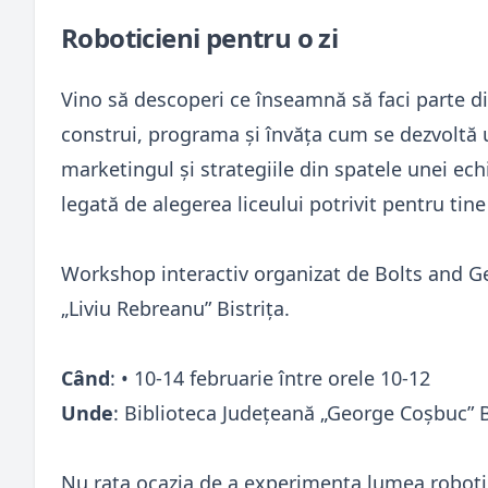
Roboticieni pentru o zi
Vino să descoperi ce înseamnă să faci parte din
construi, programa și învăța cum se dezvoltă 
marketingul și strategiile din spatele unei ec
legată de alegerea liceului potrivit pentru tin
Workshop interactiv organizat de Bolts and Ge
„Liviu Rebreanu” Bistrița.
Când
: • 10-14 februarie între orele 10-12
Unde
: Biblioteca Județeană „George Coșbuc” 
Nu rata ocazia de a experimenta lumea roboticii