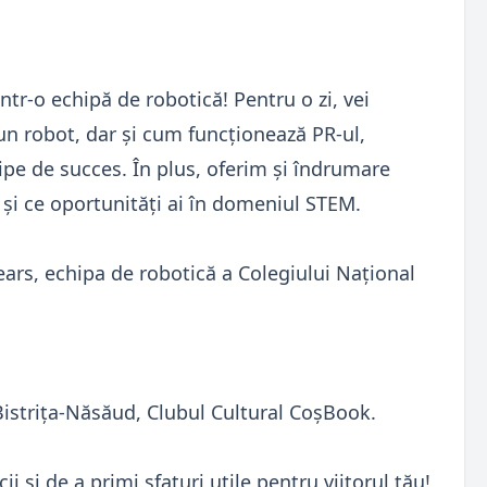
tr-o echipă de robotică! Pentru o zi, vei
un robot, dar și cum funcționează PR-ul,
hipe de succes. În plus, oferim și îndrumare
e și ce oportunități ai în domeniul STEM.
ars, echipa de robotică a Colegiului Național
Bistrița-Năsăud, Clubul Cultural CoșBook.
 și de a primi sfaturi utile pentru viitorul tău!