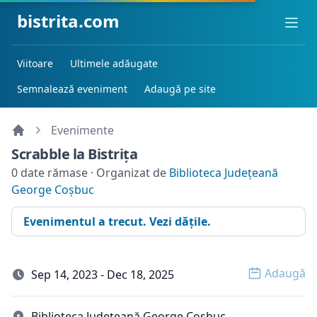
bistrita.com
Ope
Viitoare
Ultimele adăugate
Semnalează eveniment
Adaugă pe site
Evenimente
Scrabble la Bistriţa
0 date rămase · Organizat de
Biblioteca Județeană
George Coșbuc
Evenimentul a trecut. Vezi dățile.
Adaugă
Sep 14, 2023 - Dec 18, 2025
Open o
Biblioteca Județeană George Coșbuc