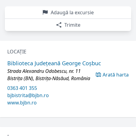
Adaugă la excursie
Trimite
LOCAȚIE
Biblioteca Județeană George Coșbuc
Strada Alexandru Odobescu, nr. 11
Arată harta
Bistrița (BN), Bistrița-Năsăud, România
0363 401 355
bjbistrita@bjbn.ro
www.bjbn.ro