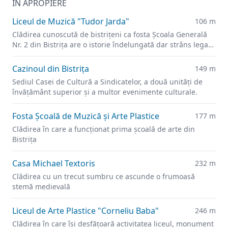
ÎN APROPIERE
Liceul de Muzică "Tudor Jarda"
106 m
Clădirea cunoscută de bistrițeni ca fosta Şcoala Generală
Nr. 2 din Bistrița are o istorie îndelungată dar strâns legată
de învățământul orașului.
Cazinoul din Bistrița
149 m
Sediul Casei de Cultură a Sindicatelor, a două unități de
învățământ superior și a multor evenimente culturale.
Fosta Școală de Muzică şi Arte Plastice
177 m
Clădirea în care a funcționat prima școală de arte din
Bistrița
Casa Michael Textoris
232 m
Clădirea cu un trecut sumbru ce ascunde o frumoasă
stemă medievală
Liceul de Arte Plastice "Corneliu Baba"
246 m
Clădirea în care îsi desfățoară activitatea liceul, monument