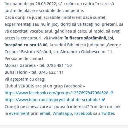
începand de joi 26.05.2022, să creăm un cadru în care să
jucăm de plăcere scrabble de competiție.
Dacă doriţi să jucaţi scrabble (indiferent dacă sunteţi
experimentaţi sau nu în joc), doriţi să vă faceţi noi prieteni, să
vă dezvoltaţi vocabularul, gândirea şi calculul rapid, să aveţi
acces la concursuri, vă invităm
în fiecare săptămână, joi,
începând cu ora 18.00,
la sediul Bibliotecii Judeţene „George
Coşbuc“ Bistriţa-Năsăud, str. Alexandru Odobescu nr. 11.
Persoane de contact:
Molnar Gabriela - tel. 0786 481 150
Buhai Florin - tel. 0745 622 111
Vă aşteptăm cu drag!
Clubul VERBBIS are și un grup Facebook »
https://www.facebook.com/groups/1237697847064528
https://www.bjbn.ro/category/clubul-de-scrabble/
Cunoști pe cineva care ar putea fi interesat? Trimite-i un link
la
eveniment
prin
email
,
Whatsapp
,
Facebook
sau
Twitter
.