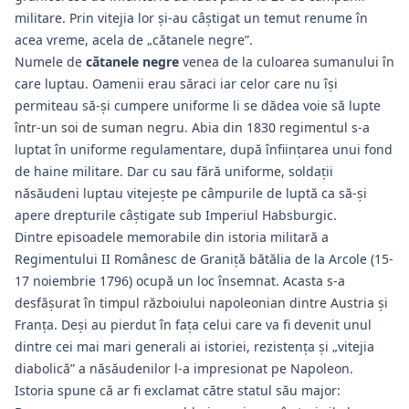
militare. Prin vitejia lor și-au câștigat un temut renume în
acea vreme, acela de „cătanele negre”.
Numele de
cătanele negre
venea de la culoarea sumanului în
care luptau. Oamenii erau săraci iar celor care nu îşi
permiteau să-şi cumpere uniforme li se dădea voie să lupte
într-un soi de suman negru. Abia din 1830 regimentul s-a
luptat în uniforme regulamentare, după înfiinţarea unui fond
de haine militare. Dar cu sau fără uniforme, soldaţii
năsăudeni luptau vitejeşte pe câmpurile de luptă ca să-şi
apere drepturile câştigate sub Imperiul Habsburgic.
Dintre episoadele memorabile din istoria militară a
Regimentului II Românesc de Graniță bătălia de la Arcole (15-
17 noiembrie 1796) ocupă un loc însemnat. Acasta s-a
desfășurat în timpul războiului napoleonian dintre Austria şi
Franţa. Deși au pierdut în faţa celui care va fi devenit unul
dintre cei mai mari generali ai istoriei, rezistența și „vitejia
diabolică” a năsăudenilor l-a impresionat pe Napoleon.
Istoria spune că ar fi exclamat către statul său major: