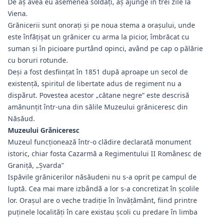
De aş avea eu asemenea soldați, aş ajunge în trei zile la
Viena.
Grănicerii sunt onorați și pe noua stema a orașului, unde
este înfățișat un grănicer cu arma la picior, îmbrăcat cu
suman și în picioare purtând opinci, având pe cap o pălărie
cu boruri rotunde.
Deşi a fost desfiinţat în 1851 după aproape un secol de
existență, spiritul de libertate adus de regiment nu a
dispãrut. Povestea acestor „cătane negre” este descrisă
amănunțit într-una din sălile Muzeului grăniceresc din
Năsăud.
Muzeului Grăniceresc
Muzeul funcționează într-o clădire declarată monument
istoric, chiar fosta Cazarmă a Regimentului II Românesc de
Graniţă, „Şvarda"
Ispăvile grănicerilor năsăudeni nu s-a oprit pe campul de
luptă. Cea mai mare izbândã a lor s-a concretizat în şcolile
lor. Orașul are o veche tradiție în învățământ, fiind printre
puținele localități în care existau școli cu predare în limba