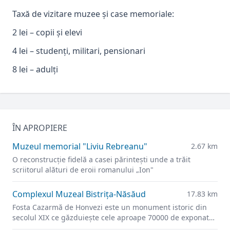
Taxă de vizitare muzee și case memoriale:
2 lei – copii și elevi
4 lei – studenți, militari, pensionari
8 lei – adulți
ÎN APROPIERE
Muzeul memorial "Liviu Rebreanu"
2.67 km
O reconstrucție fidelă a casei părintești unde a trăit
scriitorul alături de eroii romanului „Ion"
Complexul Muzeal Bistrița-Năsăud
17.83 km
Fosta Cazarmă de Honvezi este un monument istoric din
secolul XIX ce găzduiește cele aproape 70000 de exponate
ale Muzeului Județean.