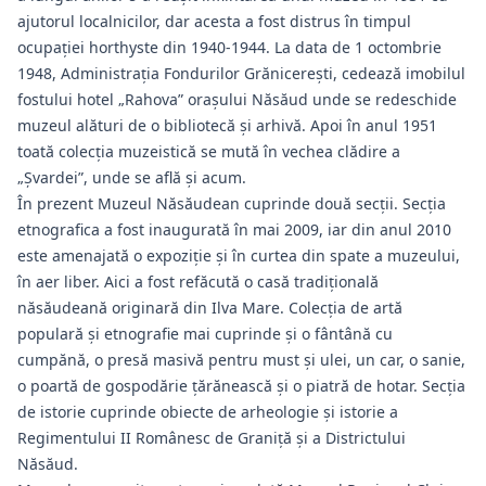
ajutorul localnicilor, dar acesta a fost distrus în timpul
ocupaţiei horthyste din 1940-1944. La data de 1 octombrie
1948, Administraţia Fondurilor Grănicereşti, cedează imobilul
fostului hotel „Rahova” oraşului Năsăud unde se redeschide
muzeul alături de o bibliotecă şi arhivă. Apoi în anul 1951
toată colecţia muzeistică se mută în vechea clădire a
„Şvardei”, unde se află şi acum.
În prezent Muzeul Năsăudean cuprinde două secții. Secţia
etnografica a fost inaugurată în mai 2009, iar din anul 2010
este amenajată o expoziție și în curtea din spate a muzeului,
în aer liber. Aici a fost refăcută o casă tradițională
năsăudeană originară din Ilva Mare. Colecția de artă
populară și etnografie mai cuprinde și o fântână cu
cumpănă, o presă masivă pentru must şi ulei, un car, o sanie,
o poartă de gospodărie ţărănească şi o piatră de hotar. Secţia
de istorie cuprinde obiecte de arheologie și istorie a
Regimentului II Românesc de Graniţă şi a Districtului
Năsăud.