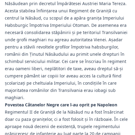
Năsăudean prin decretul împărătesei Austriei Maria Tereza.
Acesta stabilea înfiinţarea unui Regiment de Graniţă cu
centrul la Năsăud, cu scopul de a apăra granița Imperiului
Habsburgic împotriva Imperiului Otoman. De asemenea era
necesară consolidarea stăpânirii și pe teritoriul Transilvaniei
unde grofii maghiari nu agreau autoritatea Vienei. Așadar
pentru a stăvili revoltele grofilor împotriva habsburgilor,
românii din Ţinutul Năsăudului au primit unele drepturi în
schimbul serviciului militar. Cei care se înscriau în regiment
erau oameni liberi, neplătitori de taxe, aveau dreptul să-şi
cumpere pământ iar copiii lor aveau acces la cultură fiind
şcolarizaţi pe cheltuiala Imperiului, în condiţiile în care
majoritatea românilor din Transilvania erau iobagi sub
maghiari.
Povestea Cătanelor Negre care l-au oprit pe Napoleon
Regimentul II de Graniță de la Năsăud nu a fost însărcinat
doar cu paza granițelor, ci a fost folosit și în războaie. În cele
aproape nouă decenii de existență, trupele regimentului
grăniceresc de infanterie au luat parte la 20 de campanii