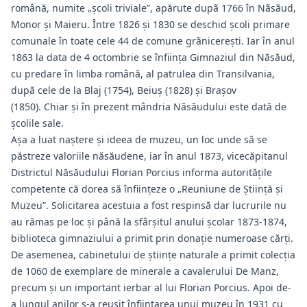
română, numite „școli triviale”, apărute dupã 1766 în Nãsãud,
Monor şi Maieru. Între 1826 şi 1830 se deschid şcoli primare
comunale în toate cele 44 de comune grãnicereşti. Iar în anul
1863 la data de 4 octombrie se înfiinţa Gimnaziul din Năsăud,
cu predare în limba română, al patrulea din Transilvania,
după cele de la Blaj (1754), Beiuş (1828) şi Braşov
(1850). Chiar și în prezent mândria Năsăudului este dată de
şcolile sale.
Așa a luat naștere și ideea de muzeu, un loc unde să se
păstreze valoriile năsăudene, iar în anul 1873, vicecăpitanul
Districtul Năsăudului Florian Porcius informa autoritățile
competente că dorea să înfiinţeze o „Reuniune de Ştiinţă şi
Muzeu”. Solicitarea acestuia a fost respinsă dar lucrurile nu
au rămas pe loc și până la sfârşitul anului şcolar 1873-1874,
biblioteca gimnaziului a primit prin donaţie numeroase cărţi.
De asemenea, cabinetului de ştiinţe naturale a primit colecţia
de 1060 de exemplare de minerale a cavalerului De Manz,
precum și un important ierbar al lui Florian Porcius. Apoi de-
a lungul anilor s-a reușit înfiintarea unui muzeu în 1931 cu