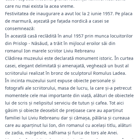
care nu mai exista la acea vreme.
Festivitatea de inaugurare a avut loc la 2 iunie 1957. Pe placa
de marmură, aşezată pe faţada nordică a casei se
consemnează:
În această casă reclădită în anul 1957 prin munca locuitorilor
din Prislop - Năsăud, a trăit în mijlocul eroilor săi din
romanul Ion marele scriitor Liviu Rebreanu
Clădirea muzeului este declarată monument istoric. În curtea
casei, elegant delimitată și amenajată, veghează un bust al
scriitorului realizat în bronz de sculptorul Romulus Ladea.
În incinta muzeului sunt expuse obiecte personale şi
fotografii ale scriitorului, masa de lucru, la care şi-a petrecut
momentele cele mai importante din viaţă, alături de obiectele
lui de scris şi nelipsitul serviciu de tutun şi cafea. Tot aici
găsim și obiecte deosebit de prețioase care au aparținut
familiei lui Liviu Rebreanu dar și cămaşa, pălăria şi cureaua
care au aparţinut lui Ion, din romanul cu acelaşi titlu, alături
de zadia, mărgelele, năframa şi furca de tors ale Anei.