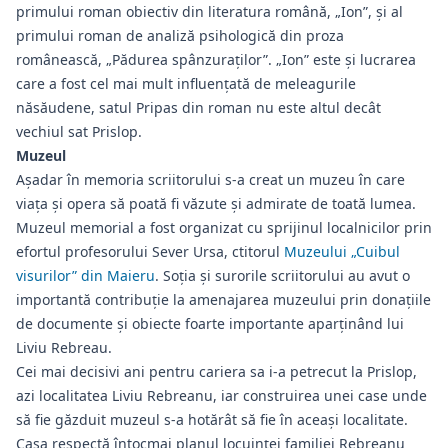
primului roman obiectiv din literatura română, „Ion”, și al
primului roman de analiză psihologică din proza
românească, „Pădurea spânzuraților”. „Ion” este și lucrarea
care a fost cel mai mult influențată de meleagurile
năsăudene, satul Pripas din roman nu este altul decât
vechiul sat Prislop.
Muzeul
Așadar în memoria scriitorului s-a creat un muzeu în care
viața și opera să poată fi văzute și admirate de toată lumea.
Muzeul memorial a fost organizat cu sprijinul localnicilor prin
efortul profesorului Sever Ursa, ctitorul
Muzeului „Cuibul
visurilor” din Maieru
. Soția și surorile scriitorului au avut o
importantă contribuție la amenajarea muzeului prin donațiile
de documente și obiecte foarte importante aparținând lui
Liviu Rebreau.
Cei mai decisivi ani pentru cariera sa i-a petrecut la Prislop,
azi localitatea Liviu Rebreanu, iar construirea unei case unde
să fie găzduit muzeul s-a hotărât să fie în aceaşi localitate.
Casa respectă întocmai planul locuinței familiei Rebreanu