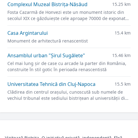
Complexul Muzeal Bistrița-Năsăud
15.25 km
Fosta Cazarmă de Honvezi este un monument istoric din
secolul XIX ce găzduiește cele aproape 70000 de exponate
ale Muzeului Județean.
Casa Argintarului
15.4 km
Monument de arhitectură renascentist
Ansamblul urban "Şirul Sugălete"
15.46 km
Cel mai lung şir de case cu arcade la parter din România,
construite în stil gotic în perioada renascentistă
Universitatea Tehnică din Cluj-Napoca
15.5 km
Clădirea din centrul orașului, cunoscută sub numele de
vechiul tribunal este sediului bistrițean al universității din
2021.
Vizitează Bistrița. O inițiativă privată, independentă, fără