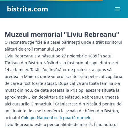
bistrita.com
Ope
Muzeul memorial "Liviu Rebreanu"
O reconstrucție fidelă a casei părintești unde a trăit scriitorul
alături de eroii romanului „Ion"
Liviu Rebreanu s-a născut pe 27 noiembrie 1885 în satul
Târlișua din Bistrița-Năsăud și a fost primul copil dintre cei
14 ai familei. Tatăl său, învățător de profesie, a ajuns să
predea la Maieru, unde viitorul scriitor și-a petrecut copilăria
de care a fost foarte atașat. După câțiva ani toată familia s-a
mutat din nou, de data aceasta la Prislop, aşezare situată la
aproximativ 3 km depărtare de Năsăud. Rebreanu urmează
aici cursurile Gimnaziului Grăniceresc din Năsăud pentru doi
ani, înainte de a se transfera la școala de băieți din Bistrița,
actualul
Colegiu Național ce îi poartă numele
.
Liviu Rebreanu este o personalitate de marcă, fiind autorul