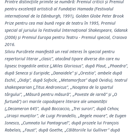
Printre distincțiile primite se numără: Premiul criticii și Premiul
pentru excelență artistică al Fundației Hamada (Festivalul
internațional de la Edinburgh, 1991), Golden Globe Peter Brook
Prize pentru cea mai bună regie de teatru în 1995, Premiul
special al juriului la Festivalul Internațional Shakespeare, Gdansk
(2006) și Premiul Europa pentru Teatru - Premiul special, Craiova
2016.
Silviu Purcărete manifestă un real interes în special pentru
repertoriul literar „clasic”, atacând tipare diverse din care nu
lipsesc tragediile antice („Miles Gloriosus”, după Plaut, „Phaedra”,
după Seneca și Euripide; „Danaidele” și „Orestia”, ambele după
Eschil, „Oidip”, după Sofocle, „Metamorfoze” după Ovidiu), teatrul
shakespearian („Titus Andronicus”, „Noaptea de la spartul
târgului”, „Măsură pentru măsură”, „Poveste de iarnă” și „O
furtună”) ori marile capodopere literare ale umanității
(„Decameron 645”, după Boccaccio, „Trei surori”, după Cehov,
„Uriașii munților”, de Luigi Pirandello, „Regele moare”, de Eugen
Ionesco, „Cumnata lui Pantagruel”, după prozele lui François
Rabelais, „Faust”, după Goethe, „Călătoriile lui Gulliver” după