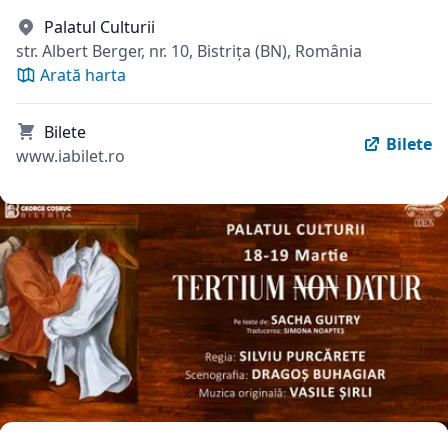
Palatul Culturii
str. Albert Berger, nr. 10, Bistrița (BN), România
Arată harta
Bilete
Bilete
www.iabilet.ro