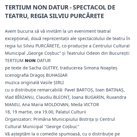
TERTIUM NON DATUR - SPECTACOL DE
TEATRU, REGIA SILVIU PURCĂRETE
Avem bucuria să vă invităm la un eveniment teatral
excepţional, două reprezentaţii ale spectacolului de teatru în
regia lui Silviu PURCĂRETE, co-producţie a Centrului Cultural
Municipal „George Coşbuc” şi Teatrului Odeon din Bucureşti:
TERTIUM 𝗡̶𝗢̶𝗡̶ DATUR
pe texte de Sacha GUITRY, traducerea Simona Noapteș
scenografia Dragoș BUHAGIAR
muzica originală Vasile ȘIRLI
cu o distribuţie remarcabilă: Pavel BARTOȘ, Ioan BATINAȘ,
Vlad BÎRZANU, Claudiu BLEONȚ, Ioana BUGARIN, Ruxandra
MANIU, Ana Maria MOLDOVAN, Meda VICTOR
18, 19 martie, ora 19.00, Palatul Culturii
Organizatori: Primăria Municipiului Bistriţa şi Centrul
Cultural Municipal "George Coşbuc"
Vă așteptăm la o comedie spumoasă, cu o distribuție pe