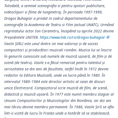
Totodată, a semnat scenografia si pentru spoturi publicitare,
videoclipuri si filme de lungmetraj. În perioada 1997-1999,
Dragos Buhagiar a predat in cadrul departamentului de
scenografie la Academia de Teatru si Film (actual UNATC). Urmând
regretatului actor Ion Caramitru, începând cu aprilie 2022 devine
Președintele UNITER.
https://www.tnb.ro/ro/dragos-buhagiar
Vasile ŞIRLI este unul dintre cei mai valoroși și de succes
compozitori și producători muzicali români. Muzica lui se înscrie
în genurile cunoscute sub numele de muzică ușoară, de film și de
scenă (de teatru). Vasile s-a făcut remarcat pentru talentul și
seriozitatea sa din anii de facultate, astfel încât în 1972 devine
redactor la Editura Muzicală, unde va lucra până în 1980. În
intervalul 1980–1984 este director artistic al casei de discuri
unice Electrecord. Compozitorul scrie muzică de film, de scenă,
didactică și muzică ușoară. În 1977 este numit membru stagiar al
Uniunii Compozitorilor și Muzicologilor din România, iar doi ani
mai târziu devine membru permanent. În 1986, Vasile Șirli se afla
într-o vizită de lucru în Franța unde a hotărât să se stabilească.