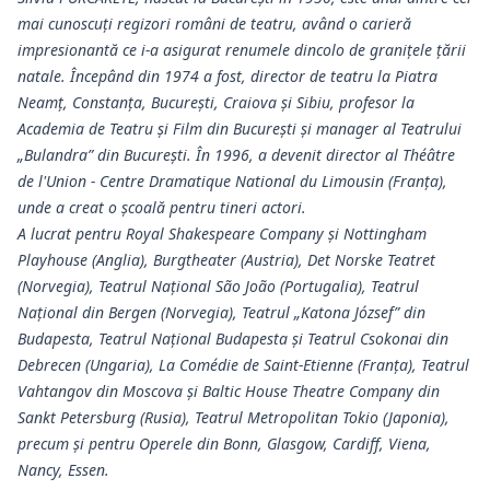
mai cunoscuți regizori români de teatru, având o carieră
impresionantă ce i-a asigurat renumele dincolo de granițele țării
natale. Începând din 1974 a fost, director de teatru la Piatra
Neamț, Constanța, București, Craiova și Sibiu, profesor la
Academia de Teatru și Film din București și manager al Teatrului
„Bulandra” din București. În 1996, a devenit director al Théâtre
de l'Union - Centre Dramatique National du Limousin (Franța),
unde a creat o școală pentru tineri actori.
A lucrat pentru Royal Shakespeare Company și Nottingham
Playhouse (Anglia), Burgtheater (Austria), Det Norske Teatret
(Norvegia), Teatrul Național São João (Portugalia), Teatrul
Național din Bergen (Norvegia), Teatrul „Katona József” din
Budapesta, Teatrul Național Budapesta și Teatrul Csokonai din
Debrecen (Ungaria), La Comédie de Saint-Etienne (Franța), Teatrul
Vahtangov din Moscova și Baltic House Theatre Company din
Sankt Petersburg (Rusia), Teatrul Metropolitan Tokio (Japonia),
precum și pentru Operele din Bonn, Glasgow, Cardiff, Viena,
Nancy, Essen.