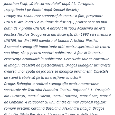
Jonathan Swift, „D’ale carnavalului” după I.L. Caragiale,
„Așteptându-l pe Godot” după Samuel Beckett)
Dragoș BUHAGIAR este scenograf de teatru și film, preşedinte
UNITER. Are la activ o mulţime de distincţii, printre care nu mai
puţin de 7 premii UNITER. A absolvit in 1992 Academia de Arte
Plastice Nicolae Griogorescu din Bucureşti. Din 1993 este membru
UNITER, iar din 1995 membru al Uniunii Artistilor Plastici.
A semnat scenografii importante atât pentru spectacole de teatru
sau filme, cât și pentru spoturi publicitare. A folosit în teatru
experiența acumulată în publicitate. Decorurile sale se constituie
în imagini deosebit de spectaculoase. Dragoș Buhagiar urmărește
crearea unor spații de joc care se modifică permanent. Obiectele
de scenă trebuie să fie în interacțiune cu actorii.
Dragos Buhagiar a realizat scenografia pentru numeroase
spectacole ale Teatrului Bulandra, Teatrul Naţional I. L. Caragiale
din Bucureşti, Teatrul Odeon, Teatrul Nottara, Teatrul Mic, Teatrul
de Comedie. A colaborat cu unii dintre cei mai valoroşi regizori
romani precum: Catalina Buzoianu, Alexandru Dabija, Dragoş
Galgoţiu, Silviu Purcărete, Alexandru Tocilescu, Felix Alexa.