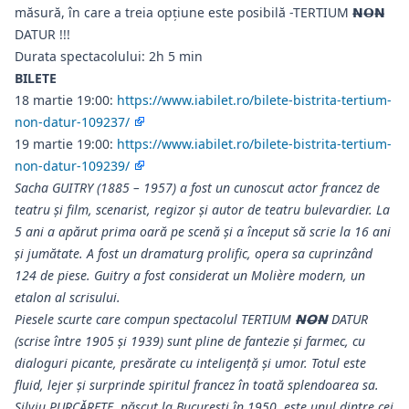
măsură, în care a treia opțiune este posibilă -TERTIUM 𝗡̶𝗢̶𝗡̶
DATUR !!!
Durata spectacolului: 2h 5 min
BILETE
18 martie 19:00:
https://www.iabilet.ro/bilete-bistrita-tertium-
non-datur-109237/
19 martie 19:00:
https://www.iabilet.ro/bilete-bistrita-tertium-
non-datur-109239/
Sacha GUITRY (1885 – 1957) a fost un cunoscut actor francez de
teatru și film, scenarist, regizor și autor de teatru bulevardier. La
5 ani a apărut prima oară pe scenă și a început să scrie la 16 ani
și jumătate. A fost un dramaturg prolific, opera sa cuprinzând
124 de piese. Guitry a fost considerat un Molière modern, un
etalon al scrisului.
Piesele scurte care compun spectacolul TERTIUM 𝗡̶𝗢̶𝗡̶ DATUR
(scrise între 1905 și 1939) sunt pline de fantezie și farmec, cu
dialoguri picante, presărate cu inteligență și umor. Totul este
fluid, lejer și surprinde spiritul francez în toată splendoarea sa.
Silviu PURCĂRETE, născut la București în 1950, este unul dintre cei