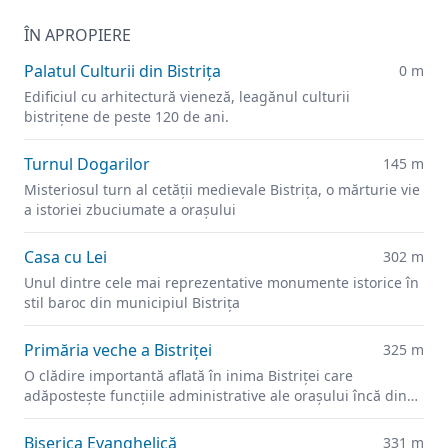
ÎN APROPIERE
Palatul Culturii din Bistrița
0 m
Edificiul cu arhitectură vieneză, leagănul culturii
bistrițene de peste 120 de ani.
Turnul Dogarilor
145 m
Misteriosul turn al cetății medievale Bistrița, o mărturie vie
a istoriei zbuciumate a orașului
Casa cu Lei
302 m
Unul dintre cele mai reprezentative monumente istorice în
stil baroc din municipiul Bistrița
Primăria veche a Bistriței
325 m
O clădire importantă aflată în inima Bistriței care
adăpostește funcțiile administrative ale orașului încă din
secolul XIV.
Biserica Evanghelică
331 m