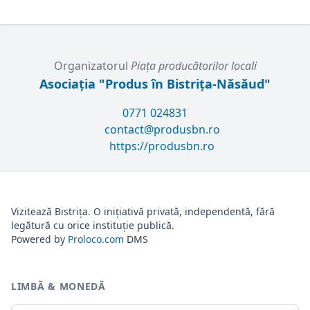
secolul XIV.
Organizatorul
Piața producătorilor locali
Asociația "Produs în Bistrița-Năsăud"
0771 024831
contact@produsbn.ro
https://produsbn.ro
Vizitează Bistrița. O inițiativă privată, independentă, fără
legătură cu orice instituție publică.
Powered by
Proloco.com
DMS
LIMBĂ & MONEDĂ