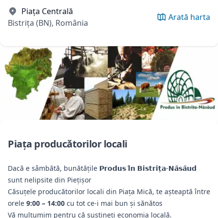
Piața Centrală
Arată harta
Bistrița (BN), România
Piața producătorilor locali
Dacă e sâmbătă, bunătățile 𝗣𝗿𝗼𝗱𝘂𝘀 𝗶̂𝗻 𝗕𝗶𝘀𝘁𝗿𝗶𝘁̦𝗮-𝗡𝗮̆𝘀𝗮̆𝘂𝗱
sunt nelipsite din Piețișor
Căsuțele producătorilor locali din Piața Mică, te așteaptă între
orele
9:00 – 14:00
cu tot ce-i mai bun și sănătos
Vă mulțumim pentru că sustineți economia locală.