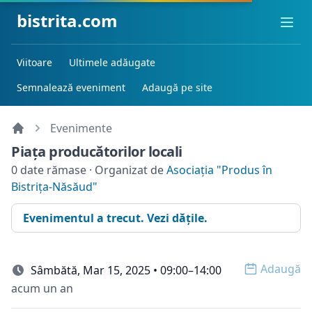
bistrita.com
Ope
Viitoare
Ultimele adăugate
Semnalează eveniment
Adaugă pe site
Evenimente
Piața producătorilor locali
0 date rămase · Organizat de
Asociația "Produs în
Bistrița-Năsăud"
Evenimentul a trecut. Vezi dățile.
Adaugă
Sâmbătă, Mar 15, 2025 • 09:00–14:00
Open o
acum un an