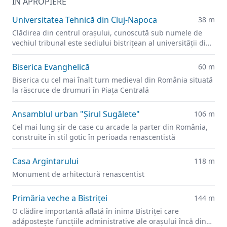
ÎN APROPIERE
Universitatea Tehnică din Cluj-Napoca
38 m
Clădirea din centrul orașului, cunoscută sub numele de
vechiul tribunal este sediului bistrițean al universității din
2021.
Biserica Evanghelică
60 m
Biserica cu cel mai înalt turn medieval din România situată
la răscruce de drumuri în Piața Centrală
Ansamblul urban "Şirul Sugălete"
106 m
Cel mai lung şir de case cu arcade la parter din România,
construite în stil gotic în perioada renascentistă
Casa Argintarului
118 m
Monument de arhitectură renascentist
Primăria veche a Bistriței
144 m
O clădire importantă aflată în inima Bistriței care
adăpostește funcțiile administrative ale orașului încă din