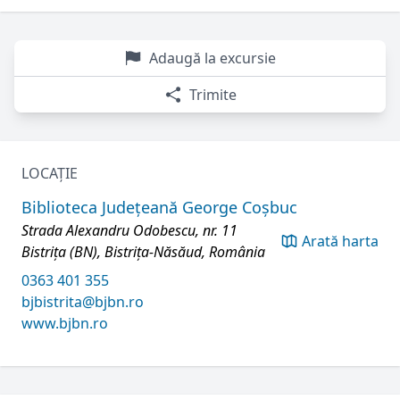
Adaugă la excursie
Trimite
LOCAȚIE
Biblioteca Județeană George Coșbuc
Strada Alexandru Odobescu, nr. 11
Arată harta
Bistrița (BN), Bistrița-Năsăud, România
0363 401 355
bjbistrita@bjbn.ro
www.bjbn.ro