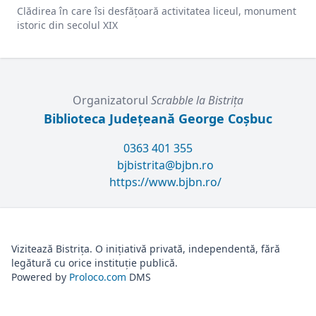
Clădirea în care îsi desfățoară activitatea liceul, monument
istoric din secolul XIX
Organizatorul
Scrabble la Bistriţa
Biblioteca Județeană George Coșbuc
0363 401 355
bjbistrita@bjbn.ro
https://www.bjbn.ro/
Vizitează Bistrița. O inițiativă privată, independentă, fără
legătură cu orice instituție publică.
Powered by
Proloco.com
DMS