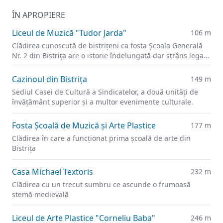
ÎN APROPIERE
Liceul de Muzică "Tudor Jarda"
106 m
Clădirea cunoscută de bistrițeni ca fosta Şcoala Generală
Nr. 2 din Bistrița are o istorie îndelungată dar strâns legată
de învățământul orașului.
Cazinoul din Bistrița
149 m
Sediul Casei de Cultură a Sindicatelor, a două unități de
învățământ superior și a multor evenimente culturale.
Fosta Școală de Muzică şi Arte Plastice
177 m
Clădirea în care a funcționat prima școală de arte din
Bistrița
Casa Michael Textoris
232 m
Clădirea cu un trecut sumbru ce ascunde o frumoasă
stemă medievală
Liceul de Arte Plastice "Corneliu Baba"
246 m