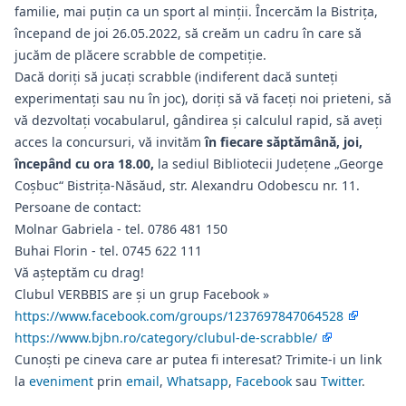
familie, mai puțin ca un sport al minții. Încercăm la Bistrița,
începand de joi 26.05.2022, să creăm un cadru în care să
jucăm de plăcere scrabble de competiție.
Dacă doriţi să jucaţi scrabble (indiferent dacă sunteţi
experimentaţi sau nu în joc), doriţi să vă faceţi noi prieteni, să
vă dezvoltaţi vocabularul, gândirea şi calculul rapid, să aveţi
acces la concursuri, vă invităm
în fiecare săptămână, joi,
începând cu ora 18.00,
la sediul Bibliotecii Judeţene „George
Coşbuc“ Bistriţa-Năsăud, str. Alexandru Odobescu nr. 11.
Persoane de contact:
Molnar Gabriela - tel. 0786 481 150
Buhai Florin - tel. 0745 622 111
Vă aşteptăm cu drag!
Clubul VERBBIS are și un grup Facebook »
https://www.facebook.com/groups/1237697847064528
https://www.bjbn.ro/category/clubul-de-scrabble/
Cunoști pe cineva care ar putea fi interesat? Trimite-i un link
la
eveniment
prin
email
,
Whatsapp
,
Facebook
sau
Twitter
.