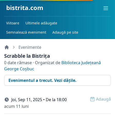
bistrita.com
Ope
Viitoare
Ultimele adăugate
Semnalează eveniment
Adaugă pe site
Evenimente
Scrabble la Bistriţa
0 date rămase · Organizat de
Biblioteca Județeană
George Coșbuc
Evenimentul a trecut. Vezi dățile.
Adaugă
Joi, Sep 11, 2025 • De la 18:00
Open o
acum 11 luni