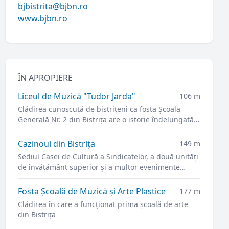
bjbistrita@bjbn.ro
www.bjbn.ro
ÎN APROPIERE
Liceul de Muzică "Tudor Jarda"
106 m
Clădirea cunoscută de bistrițeni ca fosta Şcoala
Generală Nr. 2 din Bistrița are o istorie îndelungată
dar strâns legată de învățământul orașului.
Cazinoul din Bistrița
149 m
Sediul Casei de Cultură a Sindicatelor, a două unități
de învățământ superior și a multor evenimente
culturale.
Fosta Școală de Muzică şi Arte Plastice
177 m
Clădirea în care a funcționat prima școală de arte
din Bistrița