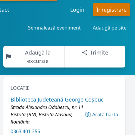
tact
Login
Înregistrare
Semnalează eveniment
Adaugă pe site
Adaugă la
Trimite
excursie
LOCAȚIE
Biblioteca Județeană George Coșbuc
Strada Alexandru Odobescu, nr. 11
Bistrița (BN), Bistrița-Năsăud,
Arată harta
România
0363 401 355