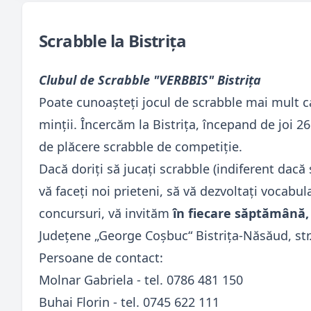
Scrabble la Bistriţa
Clubul de Scrabble "VERBBIS" Bistriţa
Poate cunoașteți jocul de scrabble mai mult ca
minții. Încercăm la Bistrița, începand de joi 
de plăcere scrabble de competiție.
Dacă doriţi să jucaţi scrabble (indiferent dacă 
vă faceţi noi prieteni, să vă dezvoltaţi vocabula
concursuri, vă invităm
în fiecare săptămână, 
Judeţene „George Coşbuc“ Bistriţa-Năsăud, str
Persoane de contact:
Molnar Gabriela - tel. 0786 481 150
Buhai Florin - tel. 0745 622 111