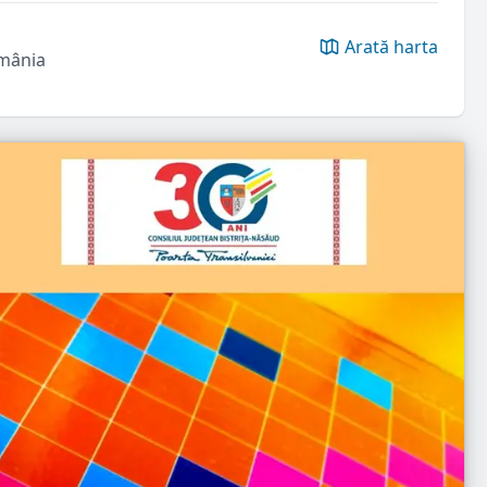
Arată harta
omânia