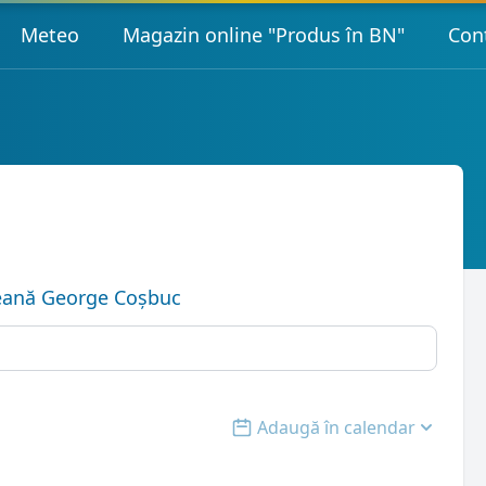
Meteo
Magazin online "Produs în BN"
Con
țeană George Coșbuc
Adaugă în calendar
Open options