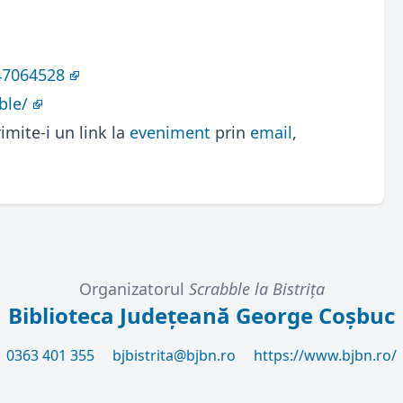
47064528
ble/
imite-i un link la
eveniment
prin
email
,
Organizatorul
Scrabble la Bistriţa
Biblioteca Județeană George Coșbuc
0363 401 355
bjbistrita@bjbn.ro
https://www.bjbn.ro/