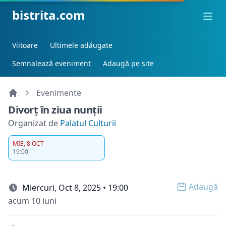
bistrita.com
Ope
Viitoare
Ultimele adăugate
Semnalează eveniment
Adaugă pe site
Evenimente
Divorț în ziua nunții
Organizat de
Palatul Culturii
MIE, 8 OCT
19:00
Adaugă
Miercuri, Oct 8, 2025 • 19:00
Open o
acum 10 luni