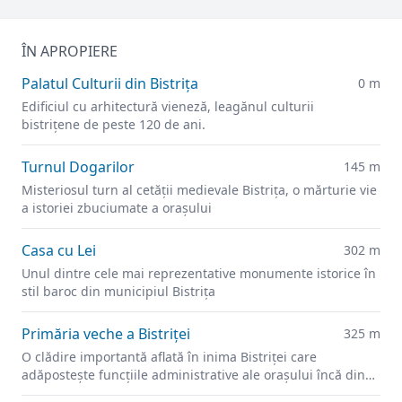
ÎN APROPIERE
Palatul Culturii din Bistrița
0 m
Edificiul cu arhitectură vieneză, leagănul culturii
bistrițene de peste 120 de ani.
Turnul Dogarilor
145 m
Misteriosul turn al cetății medievale Bistrița, o mărturie vie
a istoriei zbuciumate a orașului
Casa cu Lei
302 m
Unul dintre cele mai reprezentative monumente istorice în
stil baroc din municipiul Bistrița
Primăria veche a Bistriței
325 m
O clădire importantă aflată în inima Bistriței care
adăpostește funcțiile administrative ale orașului încă din
secolul XIV.