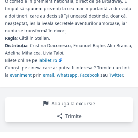
O comedie în premieră națională, direct de pe Broadway. E
timpul să spunem prezenți la cea mai importantă zi din viața
a doi tineri, care au decis să își unească destinele, doar că,
neașteptat, ies la iveală secretele aventurilor amoroase, iar
nunta se transformă în divorț.
Regia
: Cătălin Stelian.
Distribuția
: Cristina Diaconescu, Emanuel Bighe, Alin Brancu,
Adelina Mihalcea, Livia Taloi.
Bilete online pe
iabilet.ro
Cunoști pe cineva care ar putea fi interesat? Trimite-i un link
la
eveniment
prin
email
,
Whatsapp
,
Facebook
sau
Twitter
.
Adaugă la excursie
Trimite