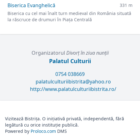
Biserica Evanghelică
331 m
Biserica cu cel mai înalt turn medieval din România situată
la răscruce de drumuri în Piața Centrală
Organizatorul
Divorț în ziua nunții
Palatul Culturii
0754 038669
palatulculturiibistrita@yahoo.ro
http://www.palatulculturiibistrita.ro/
Vizitează Bistrița. O inițiativă privată, independentă, fără
legătură cu orice instituție publică.
Powered by
Proloco.com
DMS