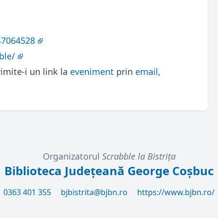
47064528
ble/
imite-i un link la
eveniment
prin
email
,
Organizatorul
Scrabble la Bistriţa
Biblioteca Județeană George Coșbuc
0363 401 355
bjbistrita@bjbn.ro
https://www.bjbn.ro/