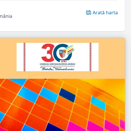
Arată harta
omânia