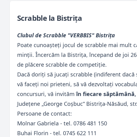
Scrabble la Bistriţa
Clubul de Scrabble "VERBBIS" Bistriţa
Poate cunoașteți jocul de scrabble mai mult ca
minții. Încercăm la Bistrița, începand de joi 
de plăcere scrabble de competiție.
Dacă doriţi să jucaţi scrabble (indiferent dacă 
vă faceţi noi prieteni, să vă dezvoltaţi vocabula
concursuri, vă invităm
în fiecare săptămână, 
Judeţene „George Coşbuc“ Bistriţa-Năsăud, str
Persoane de contact:
Molnar Gabriela - tel. 0786 481 150
Buhai Florin - tel. 0745 622 111