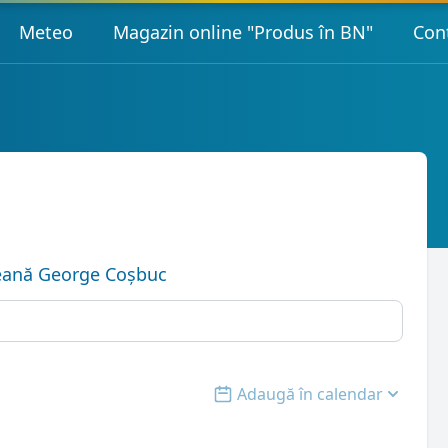
Meteo
Magazin online "Produs în BN"
Con
țeană George Coșbuc
Adaugă în calendar
Open options