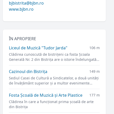
bjbistrita@bjbn.ro
www.bjbn.ro
ÎN APROPIERE
Liceul de Muzică "Tudor Jarda"
106 m
Clădirea cunoscută de bistrițeni ca fosta Şcoala
Generală Nr. 2 din Bistrița are o istorie îndelungată
dar strâns legată de învățământul orașului.
Cazinoul din Bistrița
149 m
Sediul Casei de Cultură a Sindicatelor, a două unități
de învățământ superior și a multor evenimente
culturale.
Fosta Școală de Muzică şi Arte Plastice
177 m
Clădirea în care a funcționat prima școală de arte
din Bistrița