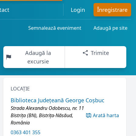
tact
Login
Înregistrare
Semnalează eveniment
Adaugă pe site
Adaugă la
Trimite
excursie
LOCAȚIE
Biblioteca Județeană George Coșbuc
Strada Alexandru Odobescu, nr. 11
Bistrița (BN), Bistrița-Năsăud,
Arată harta
România
0363 401 355