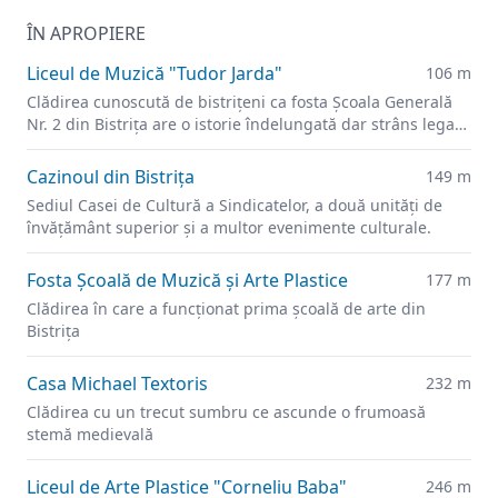
ÎN APROPIERE
Liceul de Muzică "Tudor Jarda"
106 m
Clădirea cunoscută de bistrițeni ca fosta Şcoala Generală
Nr. 2 din Bistrița are o istorie îndelungată dar strâns legată
de învățământul orașului.
Cazinoul din Bistrița
149 m
Sediul Casei de Cultură a Sindicatelor, a două unități de
învățământ superior și a multor evenimente culturale.
Fosta Școală de Muzică şi Arte Plastice
177 m
Clădirea în care a funcționat prima școală de arte din
Bistrița
Casa Michael Textoris
232 m
Clădirea cu un trecut sumbru ce ascunde o frumoasă
stemă medievală
Liceul de Arte Plastice "Corneliu Baba"
246 m