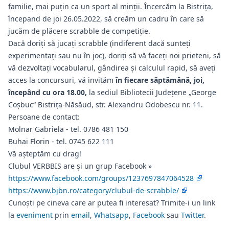
familie, mai puțin ca un sport al minții. Încercăm la Bistrița,
începand de joi 26.05.2022, să creăm un cadru în care să
jucăm de plăcere scrabble de competiție.
Dacă doriţi să jucaţi scrabble (indiferent dacă sunteţi
experimentaţi sau nu în joc), doriţi să vă faceţi noi prieteni, să
vă dezvoltaţi vocabularul, gândirea şi calculul rapid, să aveţi
acces la concursuri, vă invităm
în fiecare săptămână, joi,
începând cu ora 18.00,
la sediul Bibliotecii Judeţene „George
Coşbuc“ Bistriţa-Năsăud, str. Alexandru Odobescu nr. 11.
Persoane de contact:
Molnar Gabriela - tel. 0786 481 150
Buhai Florin - tel. 0745 622 111
Vă aşteptăm cu drag!
Clubul VERBBIS are și un grup Facebook »
https://www.facebook.com/groups/1237697847064528
https://www.bjbn.ro/category/clubul-de-scrabble/
Cunoști pe cineva care ar putea fi interesat? Trimite-i un link
la
eveniment
prin
email
,
Whatsapp
,
Facebook
sau
Twitter
.