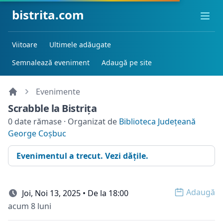
bistrita.com
Ope
Viitoare
Ultimele adăugate
Semnalează eveniment
Adaugă pe site
Evenimente
Scrabble la Bistriţa
0 date rămase · Organizat de
Biblioteca Județeană
George Coșbuc
Evenimentul a trecut. Vezi dățile.
Adaugă
Joi, Noi 13, 2025 • De la 18:00
Open o
acum 8 luni