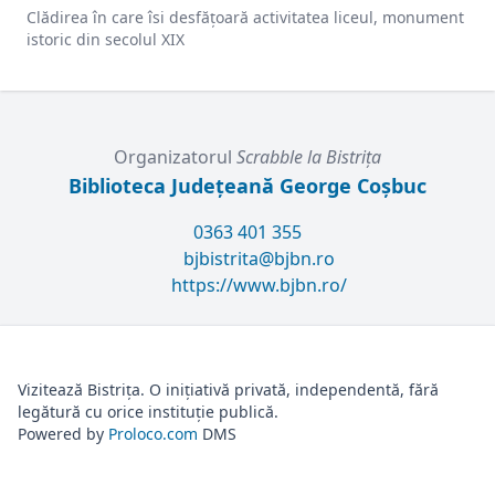
Clădirea în care îsi desfățoară activitatea liceul, monument
istoric din secolul XIX
Organizatorul
Scrabble la Bistriţa
Biblioteca Județeană George Coșbuc
0363 401 355
bjbistrita@bjbn.ro
https://www.bjbn.ro/
Vizitează Bistrița. O inițiativă privată, independentă, fără
legătură cu orice instituție publică.
Powered by
Proloco.com
DMS