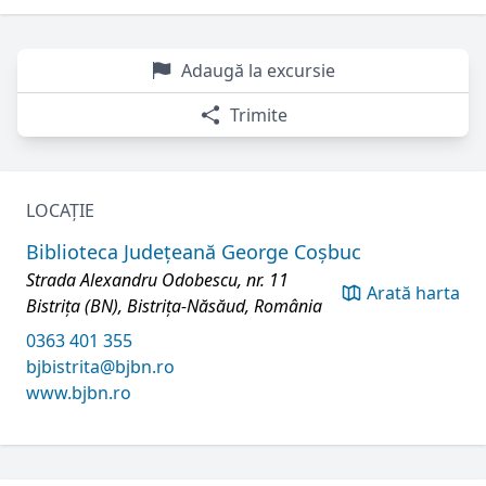
Adaugă la excursie
Trimite
LOCAȚIE
Biblioteca Județeană George Coșbuc
Strada Alexandru Odobescu, nr. 11
Arată harta
Bistrița (BN), Bistrița-Năsăud, România
0363 401 355
bjbistrita@bjbn.ro
www.bjbn.ro