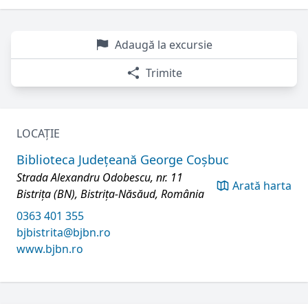
Adaugă la excursie
Trimite
LOCAȚIE
Biblioteca Județeană George Coșbuc
Strada Alexandru Odobescu, nr. 11
Arată harta
Bistrița (BN), Bistrița-Năsăud, România
0363 401 355
bjbistrita@bjbn.ro
www.bjbn.ro