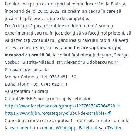
familie, mai puțin ca un sport al minții. Încercăm la Bistrița,
începand de joi 26.05.2022, să creăm un cadru în care să
jucăm de plăcere scrabble de competiție.
Dacă doriţi să jucaţi scrabble (indiferent dacă sunteţi
experimentaţi sau nu în joc), doriţi să vă faceţi noi prieteni, să
vă dezvoltaţi vocabularul, gândirea şi calculul rapid, să aveţi
acces la concursuri, vă invităm
în fiecare săptămână, joi,
începând cu ora 18.00,
la sediul Bibliotecii Judeţene „George
Coşbuc“ Bistriţa-Năsăud, str. Alexandru Odobescu nr. 11.
Persoane de contact:
Molnar Gabriela - tel. 0786 481 150
Buhai Florin - tel. 0745 622 111
Vă aşteptăm cu drag!
Clubul VERBBIS are și un grup Facebook »
https://www.facebook.com/groups/1237697847064528
https://www.bjbn.ro/category/clubul-de-scrabble/
Cunoști pe cineva care ar putea fi interesat? Trimite-i un link
la
eveniment
prin
email
,
Whatsapp
,
Facebook
sau
Twitter
.