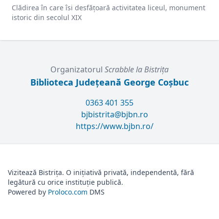
Clădirea în care îsi desfățoară activitatea liceul, monument
istoric din secolul XIX
Organizatorul
Scrabble la Bistriţa
Biblioteca Județeană George Coșbuc
0363 401 355
bjbistrita@bjbn.ro
https://www.bjbn.ro/
Vizitează Bistrița. O inițiativă privată, independentă, fără
legătură cu orice instituție publică.
Powered by
Proloco.com
DMS