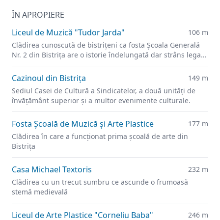
ÎN APROPIERE
Liceul de Muzică "Tudor Jarda"
106 m
Clădirea cunoscută de bistrițeni ca fosta Şcoala Generală
Nr. 2 din Bistrița are o istorie îndelungată dar strâns legată
de învățământul orașului.
Cazinoul din Bistrița
149 m
Sediul Casei de Cultură a Sindicatelor, a două unități de
învățământ superior și a multor evenimente culturale.
Fosta Școală de Muzică şi Arte Plastice
177 m
Clădirea în care a funcționat prima școală de arte din
Bistrița
Casa Michael Textoris
232 m
Clădirea cu un trecut sumbru ce ascunde o frumoasă
stemă medievală
Liceul de Arte Plastice "Corneliu Baba"
246 m