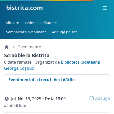
bistrita.com
Ope
Viitoare
Ultimele adăugate
Semnalează eveniment
Adaugă pe site
Evenimente
Scrabble la Bistriţa
0 date rămase · Organizat de
Biblioteca Județeană
George Coșbuc
Evenimentul a trecut. Vezi dățile.
Adaugă
Joi, Noi 13, 2025 • De la 18:00
Open o
acum 8 luni