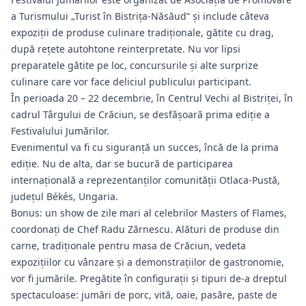
a Turismului „Turist în Bistrița-Năsăud” și include câteva
expoziții de produse culinare tradiționale, gătite cu drag,
după rețete autohtone reinterpretate. Nu vor lipsi
preparatele gătite pe loc, concursurile și alte surprize
culinare care vor face deliciul publicului participant.
În perioada 20 – 22 decembrie, în Centrul Vechi al Bistriței, în
cadrul Târgului de Crăciun, se desfășoară prima ediție a
Festivalului Jumărilor.
Evenimentul va fi cu siguranță un succes, încă de la prima
ediție. Nu de alta, dar se bucură de participarea
internațională a reprezentanților comunității Otlaca-Pustă,
județul Békés, Ungaria.
Bonus: un show de zile mari al celebrilor Masters of Flames,
coordonați de Chef Radu Zărnescu. Alături de produse din
carne, tradiționale pentru masa de Crăciun, vedeta
expozițiilor cu vânzare și a demonstrațiilor de gastronomie,
vor fi jumările. Pregătite în configurații și tipuri de-a dreptul
spectaculoase: jumări de porc, vită, oaie, pasăre, paste de