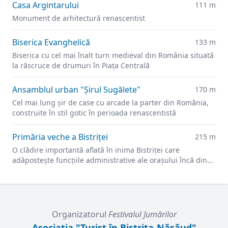
Casa Argintarului
111 m
Monument de arhitectură renascentist
Biserica Evanghelică
133 m
Biserica cu cel mai înalt turn medieval din România situată
la răscruce de drumuri în Piața Centrală
Ansamblul urban "Şirul Sugălete"
170 m
Cel mai lung şir de case cu arcade la parter din România,
construite în stil gotic în perioada renascentistă
Primăria veche a Bistriței
215 m
O clădire importantă aflată în inima Bistriței care
adăpostește funcțiile administrative ale orașului încă din
secolul XIV.
Organizatorul
Festivalul Jumărilor
Asociația "Turist în Bistrița-Năsăud"