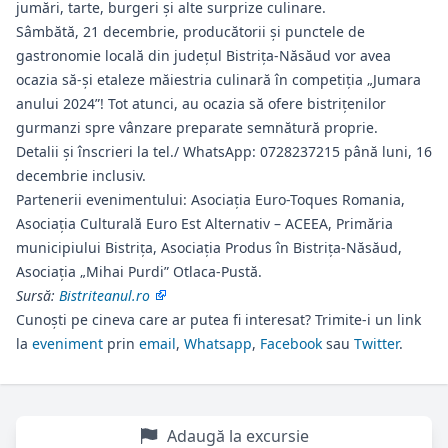
jumări, tarte, burgeri și alte surprize culinare.
Sâmbătă, 21 decembrie, producătorii și punctele de
gastronomie locală din județul Bistrița-Năsăud vor avea
ocazia să-și etaleze măiestria culinară în competiția „Jumara
anului 2024”! Tot atunci, au ocazia să ofere bistrițenilor
gurmanzi spre vânzare preparate semnătură proprie.
Detalii și înscrieri la tel./ WhatsApp: 0728237215 până luni, 16
decembrie inclusiv.
Partenerii evenimentului: Asociația Euro-Toques Romania,
Asociația Culturală Euro Est Alternativ – ACEEA, Primăria
municipiului Bistrița, Asociația Produs în Bistrița-Năsăud,
Asociația „Mihai Purdi” Otlaca-Pustă.
Sursă:
Bistriteanul.ro
Cunoști pe cineva care ar putea fi interesat? Trimite-i un link
la
eveniment
prin
email
,
Whatsapp
,
Facebook
sau
Twitter
.
Adaugă la excursie