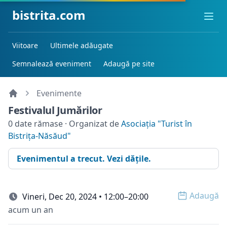
bistrita.com
Ope
Viitoare
Ultimele adăugate
Semnalează eveniment
Adaugă pe site
Evenimente
Festivalul Jumărilor
0 date rămase · Organizat de
Asociația "Turist în
Bistrița-Năsăud"
Evenimentul a trecut. Vezi dățile.
Adaugă
Vineri, Dec 20, 2024 • 12:00–20:00
Open o
acum un an