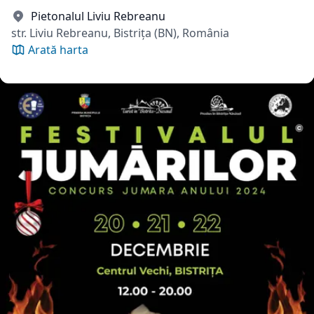
Pietonalul Liviu Rebreanu
str. Liviu Rebreanu, Bistrița (BN), România
Arată harta